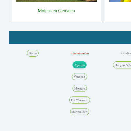
Molens en Gemalen
Home
Evenementen
Ontde
Agenda
Dorpen & S
Vandaag
Morgen
Dit Weekend
Aanmelden