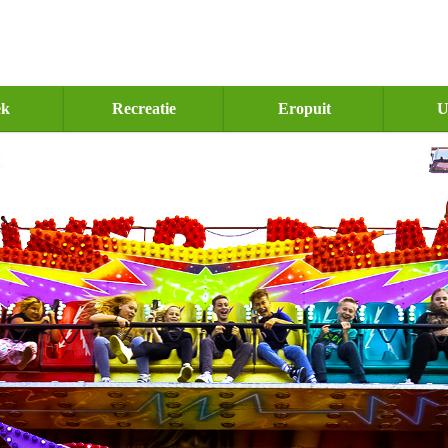
ek
Recreatie
Eropuit
U