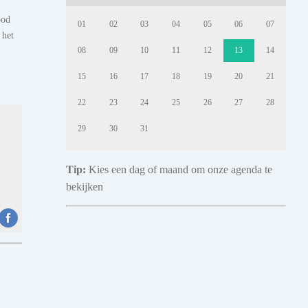
bod
01
02
03
04
05
06
07
 het
08
09
10
11
12
13
14
15
16
17
18
19
20
21
22
23
24
25
26
27
28
29
30
31
Tip:
Kies een dag of maand om onze agenda te
bekijken