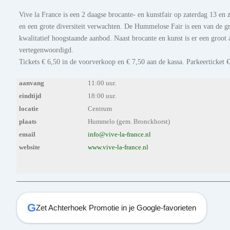
Vive la France is een 2 daagse brocante- en kunstfair op zaterdag 13 en
en een grote diversiteit verwachten. De Hummelose Fair is een van de g
kwalitatief hoogstaande aanbod. Naast brocante en kunst is er een groot 
vertegenwoordigd.
Tickets € 6,50 in de voorverkoop en € 7,50 aan de kassa. Parkeerticket €
aanvang
11:00 uur.
eindtijd
18:00 uur.
locatie
Centrum
plaats
Hummelo (gem. Bronckhorst)
email
info@vive-la-france.nl
website
www.vive-la-france.nl
G
Zet Achterhoek Promotie in je Google-favorieten