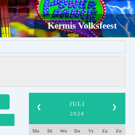
Kermis Volksfeest
JULI
❮
❯
2024
Ma
Di
Wo
Do
Vr
Za
Zo