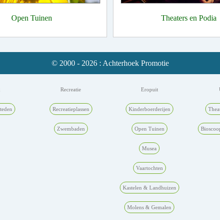
Open Tuinen
Theaters en Podia
© 2000 - 2026 : Achterhoek Promotie
k
Recreatie
Eropuit
teden
Recreatieplassen
Kinderboerderijen
Thea
Zwembaden
Open Tuinen
Bioscoo
Musea
Vaartochten
Kastelen & Landhuizen
Molens & Gemalen