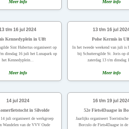
Meer info
Meer info
13 t/m 16 jul 2024
13 t/m 16 jul 202
is Kennedyplein in Ulft
Polse Kermis in Ulf
sgilde Sint Hubertus organiseert op
In het tweede weekend van juli is 
t/m dinsdag 16 juli het Lunapark op
bij Schuttersgilde St. Joris op 
het Kennedyplein...
zaterdag 13 t/m dinsdag 1
Meer info
Meer info
14 jul 2024
16 t/m 19 jul 202
merfietstocht in Silvolde
52e Fiets4Daagse in Bo
14 juli organiseert de werkgroep
Jaarlijks organiseert Toeristisch
 en Wandelen van de VVV Oude
Borculo de Fiets4Daagse in de 