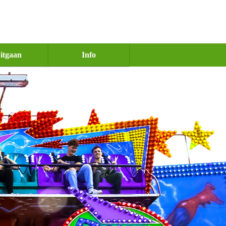
itgaan
Info