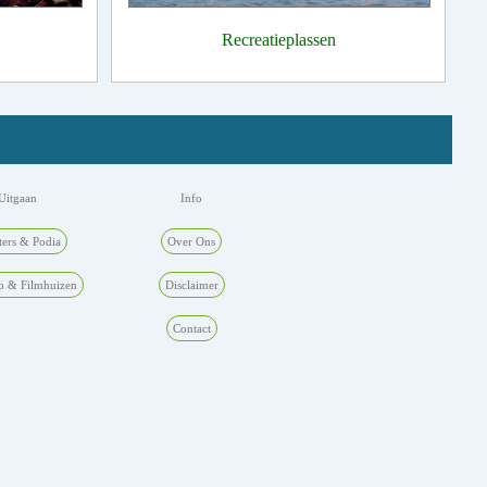
Recreatieplassen
Uitgaan
Info
ters & Podia
Over Ons
p & Filmhuizen
Disclaimer
Contact