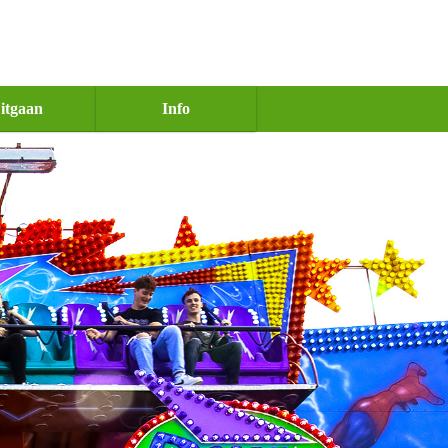
itgaan
Info