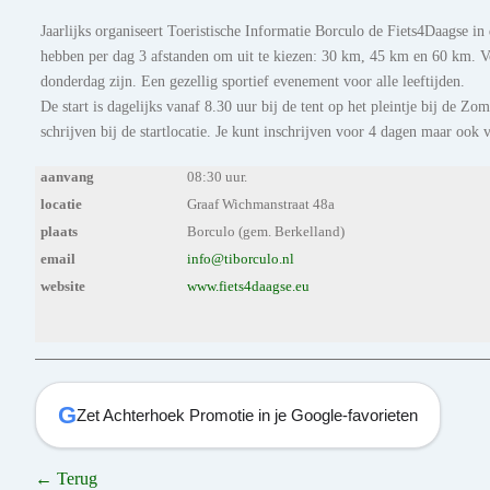
Jaarlijks organiseert Toeristische Informatie Borculo de Fiets4Daagse 
hebben per dag 3 afstanden om uit te kiezen: 30 km, 45 km en 60 km. V
donderdag zijn. Een gezellig sportief evenement voor alle leeftijden.
De start is dagelijks vanaf 8.30 uur bij de tent op het pleintje bij de 
schrijven bij de startlocatie. Je kunt inschrijven voor 4 dagen maar ook 
aanvang
08:30 uur.
locatie
Graaf Wichmanstraat 48a
plaats
Borculo (gem. Berkelland)
email
info@tiborculo.nl
website
www.fiets4daagse.eu
G
Zet Achterhoek Promotie in je Google-favorieten
← Terug