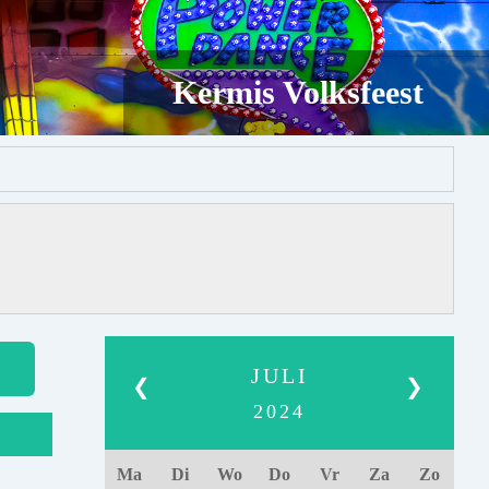
Kermis Volksfeest
JULI
❮
❯
2024
Ma
Di
Wo
Do
Vr
Za
Zo