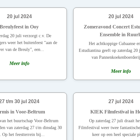
20 jul 2024
20 jul 2024
Breulyfeest in Ooy
Zomeravond Concert Estu
Ensemble in Ruurl
rdag 20 juli verzorgt c.v. De
ers weer het buitenfeest “aan de
Het achtkoppige Cubaanse e
er van de Breuly”, een...
Estudiantina geeft op zaterdag 20 j
van Pannenkoekenboerderij
Meer info
Meer info
27 t/m 30 jul 2024
27 jul 2024
rmis in Voor-Beltrum
KIEK Filmfestival in H
van het buurtschap Voor-Beltrum
Op zaterdag 27 juli draait h
en van zaterdag 27 t/m dinsdag 30
Filmfestival weer twee fantastische
i. Op het feestterrein bij...
keer op een heel speciale pl