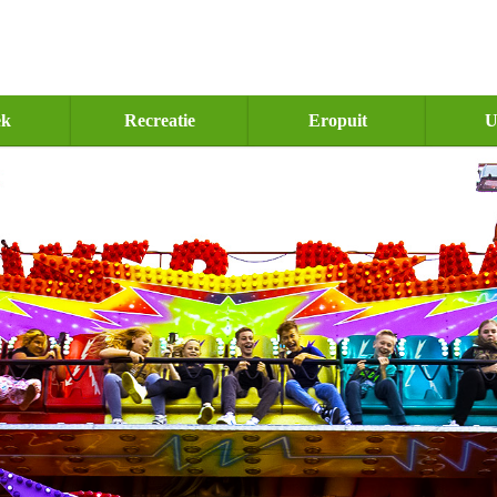
ek
Recreatie
Eropuit
U