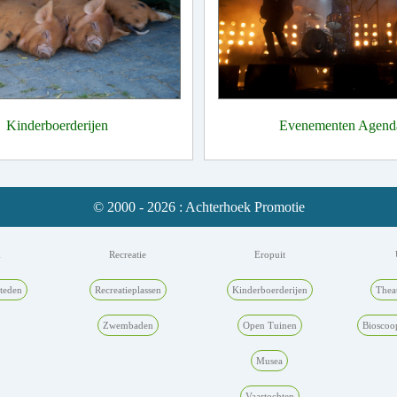
Kinderboerderijen
Evenementen Agend
© 2000 - 2026 : Achterhoek Promotie
k
Recreatie
Eropuit
teden
Recreatieplassen
Kinderboerderijen
Thea
Zwembaden
Open Tuinen
Bioscoo
Musea
Vaartochten