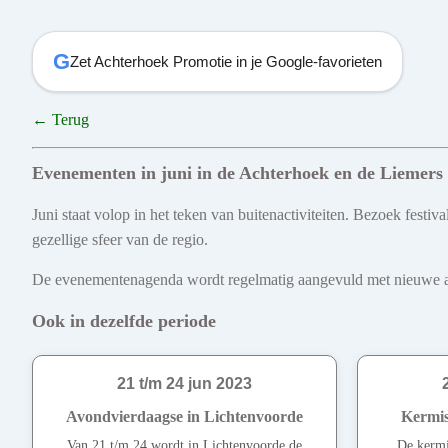
G
Zet Achterhoek Promotie in je Google-favorieten
← Terug
Evenementen in juni in de Achterhoek en de Liemers
Juni staat volop in het teken van buitenactiviteiten. Bezoek fest
gezellige sfeer van de regio.
De evenementenagenda wordt regelmatig aangevuld met nieuwe act
Ook in dezelfde periode
21 t/m 24 jun 2023
Avondvierdaagse in Lichtenvoorde
Kermis
Van 21 t/m 24 wordt in Lichtenvoorde de
De kermis