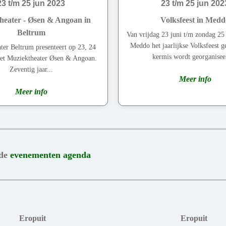
23 t/m 25 jun 2023
23 t/m 25 jun 202
heater - Øsen & Angoan in
Volksfeest in Medd
Beltrum
Van vrijdag 23 juni t/m zondag 25 
Meddo het jaarlijkse Volksfeest 
ter Beltrum presenteert op 23, 24
kermis wordt georganiseer
het Muziektheater Øsen & Angoan.
Zeventig jaar...
Meer info
Meer info
 de
evenementen agenda
Eropuit
Eropuit