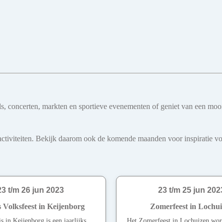
ivals, concerten, markten en sportieve evenementen of geniet van een mo
iviteiten. Bekijk daarom ook de komende maanden voor inspiratie voo
23 t/m 26 jun 2023
23 t/m 25 jun 202
 Volksfeest in Keijenborg
Zomerfeest in Lochu
 in Keijenborg is een jaarlijks
Het Zomerfeest in Lochuizen wo