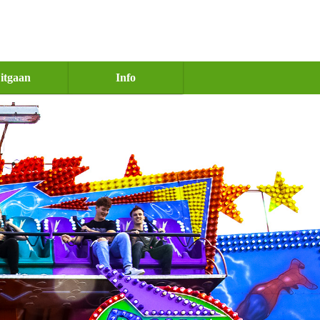
itgaan
Info