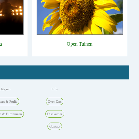
a
Open Tuinen
Uitgaan
Info
ters & Podia
Over Ons
p & Filmhuizen
Disclaimer
Contact