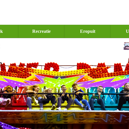
ek
Recreatie
Eropuit
U