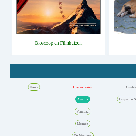
Bioscoop en Filmhuizen
Home
Evenementen
Ontde
Agenda
Dorpen & S
Vandaag
Morgen
Dit Weekend