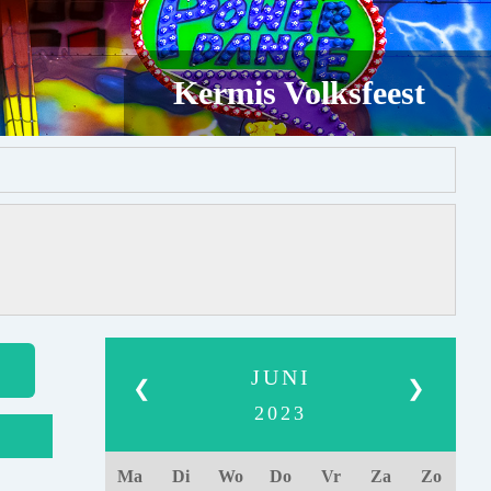
Kermis Volksfeest
JUNI
❮
❯
2023
Ma
Di
Wo
Do
Vr
Za
Zo