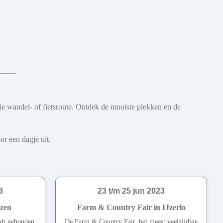
oie wandel- of fietsroute. Ontdek de mooiste plekken en de
r een dagje uit.
3
23 t/m 25 jun 2023
izen
Farm & Country Fair in IJzerlo
rdt gehouden
De Farm & Country Fair, het meest veelzijdige