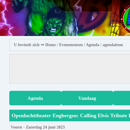
U bevindt zich ⇒
Home
/ Evenementen /
Agenda
/ agendaitem
Agenda
Vandaag
Openluchttheater Engbergen: Calling Elvis Tribute 
Voorst - Zaterdag 24 juni 2023