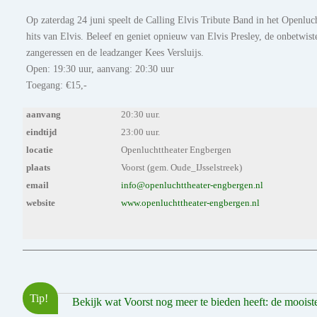
Op zaterdag 24 juni speelt de Calling Elvis Tribute Band in het Openluc
hits van Elvis. Beleef en geniet opnieuw van Elvis Presley, de onbetwis
zangeressen en de leadzanger Kees Versluijs.
Open: 19:30 uur, aanvang: 20:30 uur
Toegang: €15,-
aanvang
20:30 uur.
eindtijd
23:00 uur.
locatie
Openluchttheater Engbergen
plaats
Voorst (gem. Oude_IJsselstreek)
email
info@openluchttheater-engbergen.nl
website
www.openluchttheater-engbergen.nl
Tip!
Bekijk wat Voorst nog meer te bieden heeft: de mooiste 