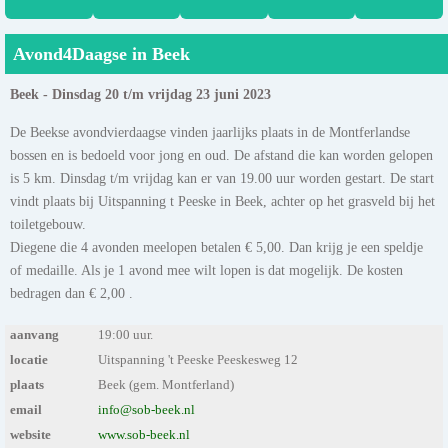
Avond4Daagse in Beek
Beek - Dinsdag 20 t/m vrijdag 23 juni 2023
De Beekse avondvierdaagse vinden jaarlijks plaats in de Montferlandse
bossen en is bedoeld voor jong en oud. De afstand die kan worden gelopen
is 5 km. Dinsdag t/m vrijdag kan er van 19.00 uur worden gestart. De start
vindt plaats bij Uitspanning t Peeske in Beek, achter op het grasveld bij het
toiletgebouw.
Diegene die 4 avonden meelopen betalen € 5,00. Dan krijg je een speldje
of medaille. Als je 1 avond mee wilt lopen is dat mogelijk. De kosten
bedragen dan € 2,00 .
aanvang
19:00 uur.
locatie
Uitspanning 't Peeske Peeskesweg 12
plaats
Beek (gem. Montferland)
email
info@sob-beek.nl
website
www.sob-beek.nl