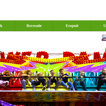
ek
Recreatie
Eropuit
U