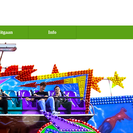
itgaan
Info