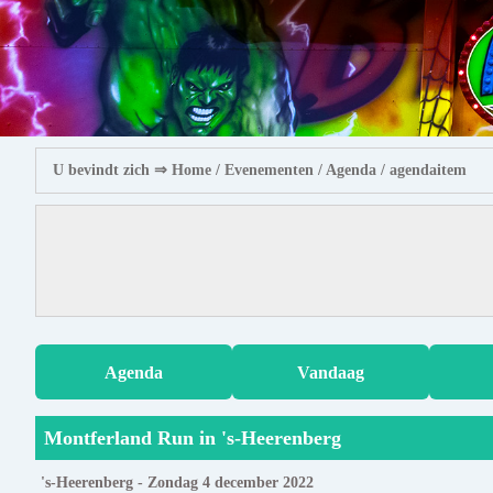
U bevindt zich ⇒
Home
/ Evenementen /
Agenda
/ agendaitem
Agenda
Vandaag
Montferland Run in 's-Heerenberg
's-Heerenberg - Zondag 4 december 2022