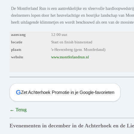
De Montferland Run is een aantrekkelijke en sfeervolle hardloopwedstrijd
deelnemers lopen door het heuvelachtige en bosrijke landschap van Mo
heeft uitdagende klimmetjes en wordt beschouwd als een van de mooiste
aanvang
12:00 uur.
locatie
Start en finish binnenstad
plaats
's-Heerenberg (gem. Montferland)
website
www.montferlandrun.nl
G
Zet Achterhoek Promotie in je Google-favorieten
← Terug
Evenementen in december in de Achterhoek en de Li