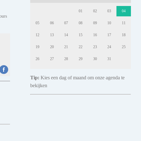
01
02
03
04
ours
05
06
07
08
09
10
11
12
13
14
15
16
17
18
19
20
21
22
23
24
25
26
27
28
29
30
31
Tip:
Kies een dag of maand om onze agenda te
bekijken