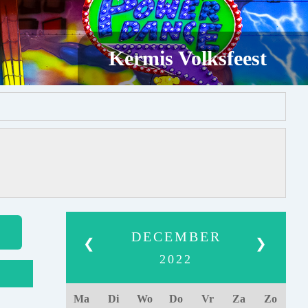
Kermis Volksfeest
DECEMBER
❮
❯
2022
Ma
Di
Wo
Do
Vr
Za
Zo