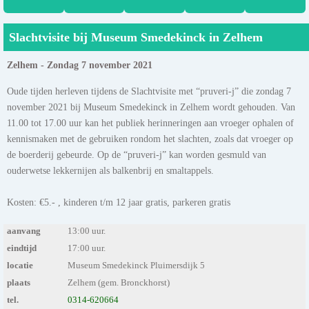
Slachtvisite bij Museum Smedekinck in Zelhem
Zelhem - Zondag 7 november 2021
Oude tijden herleven tijdens de Slachtvisite met “pruveri-j” die zondag 7
november 2021 bij Museum Smedekinck in Zelhem wordt gehouden. Van
11.00 tot 17.00 uur kan het publiek herinneringen aan vroeger ophalen of
kennismaken met de gebruiken rondom het slachten, zoals dat vroeger op
de boerderij gebeurde. Op de “pruveri-j” kan worden gesmuld van
ouderwetse lekkernijen als balkenbrij en smaltappels.
Kosten: €5.- , kinderen t/m 12 jaar gratis, parkeren gratis
aanvang
13:00 uur.
eindtijd
17:00 uur.
locatie
Museum Smedekinck Pluimersdijk 5
plaats
Zelhem (gem. Bronckhorst)
tel.
0314-620664