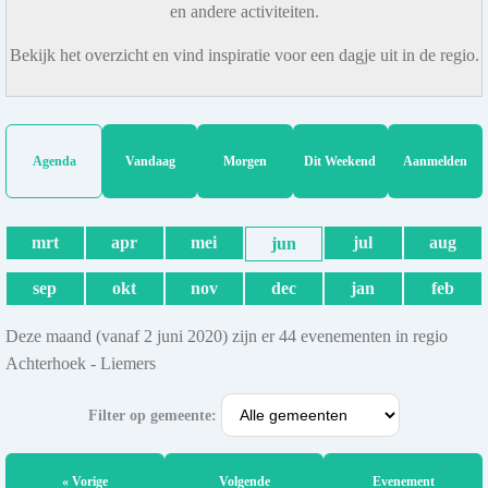
en andere activiteiten.
Bekijk het overzicht en vind inspiratie voor een dagje uit in de regio.
Agenda
Vandaag
Morgen
Dit Weekend
Aanmelden
mrt
apr
mei
jul
aug
jun
sep
okt
nov
dec
jan
feb
Deze maand (vanaf 2 juni 2020) zijn er 44 evenementen in regio
Achterhoek - Liemers
Filter op gemeente:
« Vorige
Volgende
Evenement