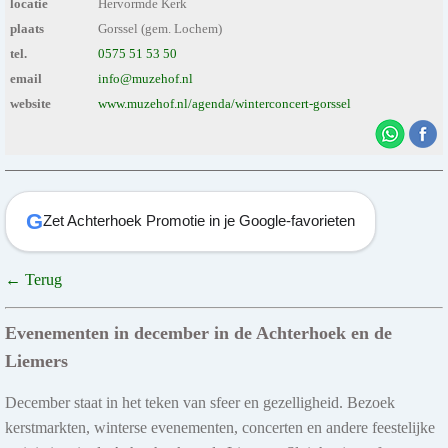
locatie
Hervormde Kerk
plaats
Gorssel (gem. Lochem)
tel.
0575 51 53 50
email
info@muzehof.nl
website
www.muzehof.nl/agenda/winterconcert-gorssel
G
Zet Achterhoek Promotie in je Google-favorieten
← Terug
Evenementen in december in de Achterhoek en de
Liemers
December staat in het teken van sfeer en gezelligheid. Bezoek
kerstmarkten, winterse evenementen, concerten en andere feestelijke