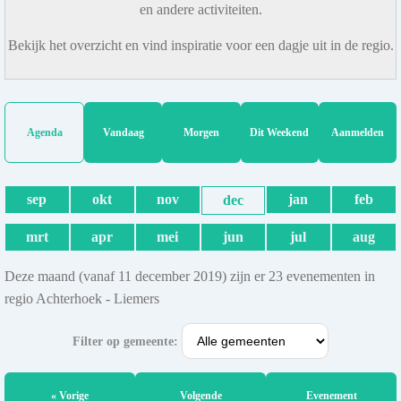
en andere activiteiten.
Bekijk het overzicht en vind inspiratie voor een dagje uit in de regio.
Agenda
Vandaag
Morgen
Dit Weekend
Aanmelden
sep
okt
nov
jan
feb
dec
mrt
apr
mei
jun
jul
aug
Deze maand (vanaf 11 december 2019) zijn er 23 evenementen in
regio Achterhoek - Liemers
Filter op gemeente:
« Vorige
Volgende
Evenement