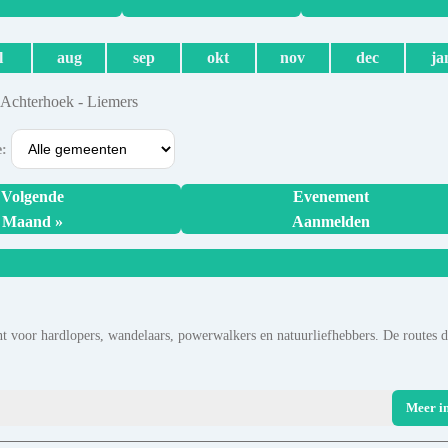
l
aug
sep
okt
nov
dec
ja
 Achterhoek - Liemers
e:
Volgende
Evenement
Maand »
Aanmelden
t voor hardlopers, wandelaars, powerwalkers en natuurliefhebbers. De routes 
Meer i