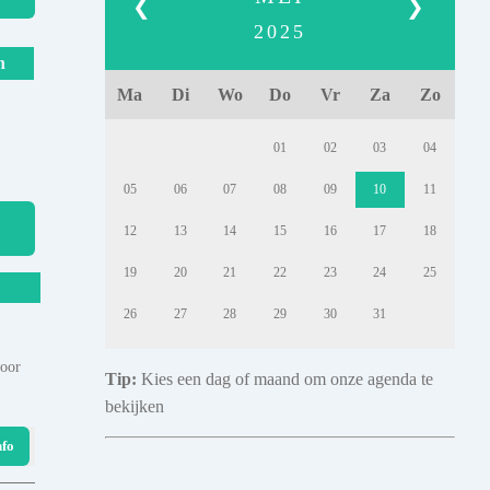
❮
❯
2025
n
Ma
Di
Wo
Do
Vr
Za
Zo
01
02
03
04
05
06
07
08
09
10
11
12
13
14
15
16
17
18
19
20
21
22
23
24
25
26
27
28
29
30
31
door
Tip:
Kies een dag of maand om onze agenda te
bekijken
nfo