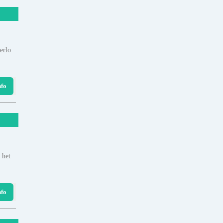
erlo
nfo
 het
nfo