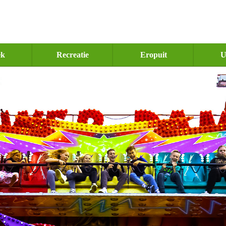
ek
Recreatie
Eropuit
U