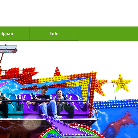
itgaan
Info