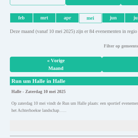
feb
mrt
apr
jun
ju
mei
Deze maand (vanaf 10 mei 2025) zijn er 84 evenementen in regio
Filter op gemeent
« Vorige
Maand
Run um Halle in Halle
Halle - Zaterdag 10 mei 2025
Op zaterdag 10 mei vindt de Run um Halle plaats: een sportief evenemen
het Achterhoekse landschap......