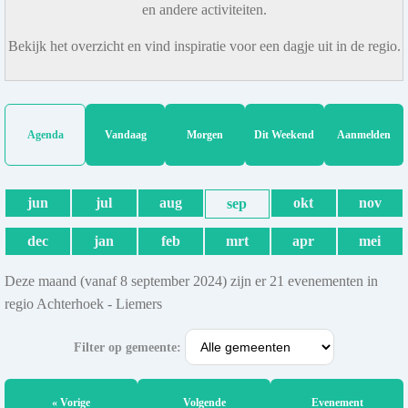
en andere activiteiten.
Bekijk het overzicht en vind inspiratie voor een dagje uit in de regio.
Agenda
Vandaag
Morgen
Dit Weekend
Aanmelden
jun
jul
aug
okt
nov
sep
dec
jan
feb
mrt
apr
mei
Deze maand (vanaf 8 september 2024) zijn er 21 evenementen in
regio Achterhoek - Liemers
Filter op gemeente:
« Vorige
Volgende
Evenement