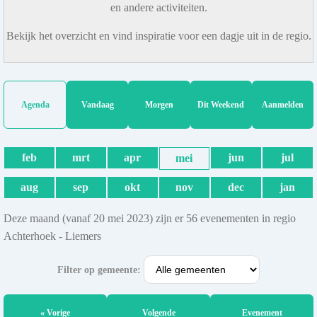
en andere activiteiten.
Bekijk het overzicht en vind inspiratie voor een dagje uit in de regio.
Agenda
Vandaag
Morgen
Dit Weekend
Aanmelden
feb
mrt
apr
jun
jul
mei
aug
sep
okt
nov
dec
jan
Deze maand (vanaf 20 mei 2023) zijn er 56 evenementen in regio
Achterhoek - Liemers
Filter op gemeente:
« Vorige
Volgende
Evenement