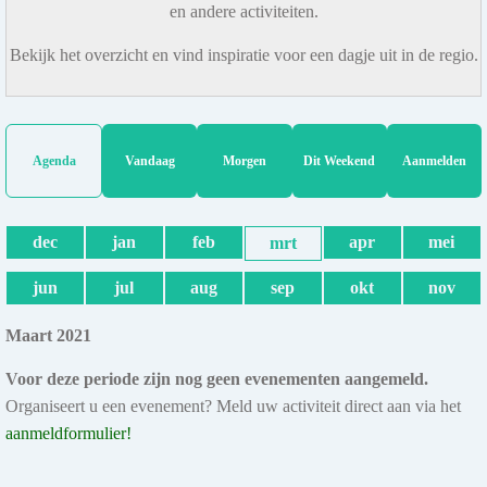
en andere activiteiten.
Bekijk het overzicht en vind inspiratie voor een dagje uit in de regio.
Agenda
Vandaag
Morgen
Dit Weekend
Aanmelden
dec
jan
feb
apr
mei
mrt
jun
jul
aug
sep
okt
nov
Maart 2021
Voor deze periode zijn nog geen evenementen aangemeld.
Organiseert u een evenement? Meld uw activiteit direct aan via het
aanmeldformulier!