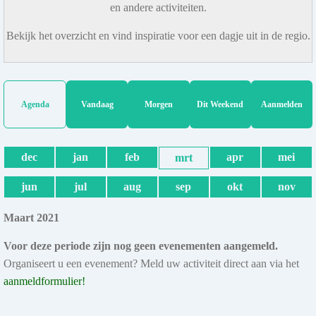
en andere activiteiten.
Bekijk het overzicht en vind inspiratie voor een dagje uit in de regio.
Agenda
Vandaag
Morgen
Dit Weekend
Aanmelden
dec
jan
feb
apr
mei
mrt
jun
jul
aug
sep
okt
nov
Maart 2021
Voor deze periode zijn nog geen evenementen aangemeld.
Organiseert u een evenement? Meld uw activiteit direct aan via het
aanmeldformulier!