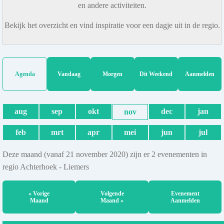
en andere activiteiten.
Bekijk het overzicht en vind inspiratie voor een dagje uit in de regio.
Agenda
Vandaag
Morgen
Dit Weekend
Aanmelden
aug
sep
okt
dec
jan
nov
feb
mrt
apr
mei
jun
jul
Deze maand (vanaf 21 november 2020) zijn er 2 evenementen in
regio Achterhoek - Liemers
« Vorige
Volgende
Evenement
Maand
Maand »
Aanmelden