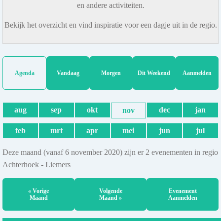
en andere activiteiten.
Bekijk het overzicht en vind inspiratie voor een dagje uit in de regio.
Agenda
Vandaag
Morgen
Dit Weekend
Aanmelden
aug
sep
okt
dec
jan
nov
feb
mrt
apr
mei
jun
jul
Deze maand (vanaf 6 november 2020) zijn er 2 evenementen in regio
Achterhoek - Liemers
« Vorige
Volgende
Evenement
Maand
Maand »
Aanmelden