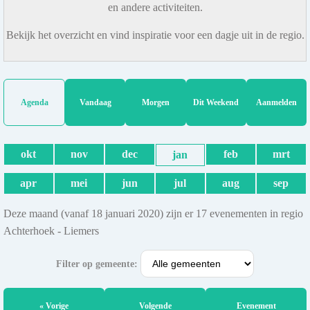
en andere activiteiten.
Bekijk het overzicht en vind inspiratie voor een dagje uit in de regio.
Agenda
Vandaag
Morgen
Dit Weekend
Aanmelden
okt
nov
dec
feb
mrt
jan
apr
mei
jun
jul
aug
sep
Deze maand (vanaf 18 januari 2020) zijn er 17 evenementen in regio
Achterhoek - Liemers
Filter op gemeente:
« Vorige
Volgende
Evenement