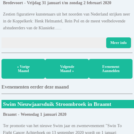
Bredevoort - Vrijdag 31 januari t/m zondag 2 februari 2020
Zestien figuratieve kunstenaars uit het noorden van Nederland strijken neer
in de Koppelkerk: Henk Helmantel, Rein Pol en de meest veelbelovende
afstudeerders van de Klassieke......
Meer info
« Vorige
Volgende
Evenement
Maand
Maand »
Aanmelden
Evenementen eerder deze maand
Swim Nieuwjaarsduik Stroombroek in Braamt
Braamt - Woensdag 1 januari 2020
Ter promotie van het nieuwe Swim jaar en zwemevenement "Swin To
Fight Cancer Achterhoek op 13 september 2020 wordt op 1 januari