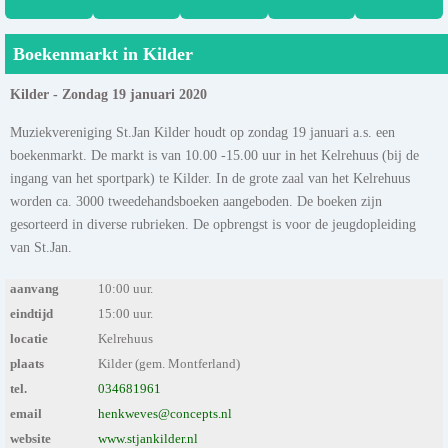
Boekenmarkt in Kilder
Kilder - Zondag 19 januari 2020
Muziekvereniging St.Jan Kilder houdt op zondag 19 januari a.s. een
boekenmarkt. De markt is van 10.00 -15.00 uur in het Kelrehuus (bij de
ingang van het sportpark) te Kilder. In de grote zaal van het Kelrehuus
worden ca. 3000 tweedehandsboeken aangeboden. De boeken zijn
gesorteerd in diverse rubrieken. De opbrengst is voor de jeugdopleiding
van St.Jan.
aanvang
10:00 uur.
eindtijd
15:00 uur.
locatie
Kelrehuus
plaats
Kilder (gem. Montferland)
tel.
034681961
email
henkweves@concepts.nl
website
www.stjankilder.nl