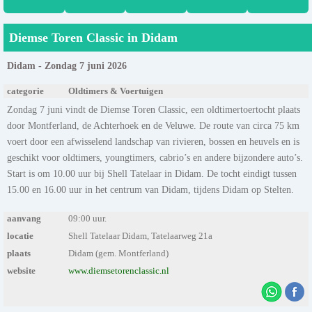
Diemse Toren Classic in Didam
Didam - Zondag 7 juni 2026
categorie
Oldtimers & Voertuigen
Zondag 7 juni vindt de Diemse Toren Classic, een oldtimertoertocht plaats
door Montferland, de Achterhoek en de Veluwe. De route van circa 75 km
voert door een afwisselend landschap van rivieren, bossen en heuvels en is
geschikt voor oldtimers, youngtimers, cabrio’s en andere bijzondere auto’s.
Start is om 10.00 uur bij Shell Tatelaar in Didam. De tocht eindigt tussen
15.00 en 16.00 uur in het centrum van Didam, tijdens Didam op Stelten.
aanvang
09:00 uur.
locatie
Shell Tatelaar Didam, Tatelaarweg 21a
plaats
Didam (gem. Montferland)
website
www.diemsetorenclassic.nl