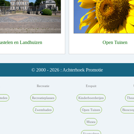
astelen en Landhuizen
Open Tuinen
© 2000 - 2026 : Achterhoek Promotie
k
Recreatie
Eropuit
teden
Recreatieplassen
Kinderboerderijen
Thea
Zwembaden
Open Tuinen
Bioscoo
Musea
Vaartochten