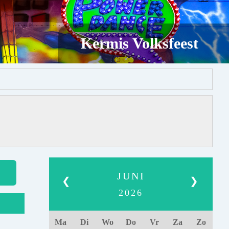
Kermis Volksfeest
JUNI
❮
❯
2026
Ma
Di
Wo
Do
Vr
Za
Zo