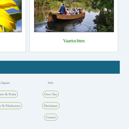
Vaartochten
Uitgaan
Info
ters & Podia
Over Ons
p & Filmhuizen
Disclaimer
Contact