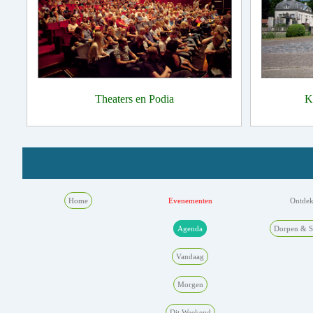
Theaters en Podia
K
Home
Evenementen
Ontde
Agenda
Dorpen & S
Vandaag
Morgen
Dit Weekend