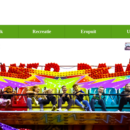
ek
Recreatie
Eropuit
U