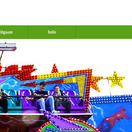
itgaan
Info