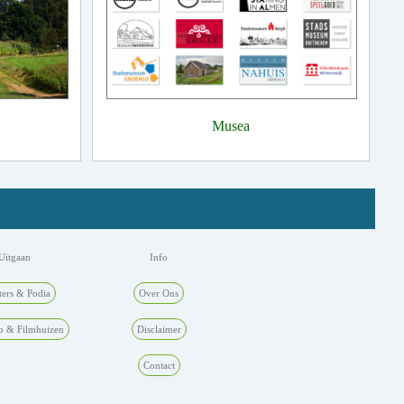
Musea
Uitgaan
Info
ters & Podia
Over Ons
p & Filmhuizen
Disclaimer
Contact