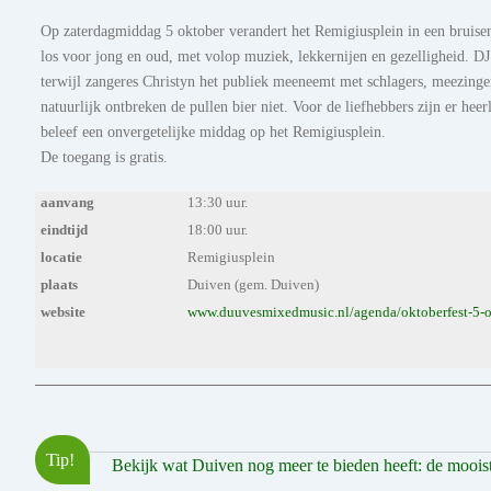
Op zaterdagmiddag 5 oktober verandert het Remigiusplein in een bruisen
los voor jong en oud, met volop muziek, lekkernijen en gezelligheid. DJ 
terwijl zangeres Christyn het publiek meeneemt met schlagers, meezinge
natuurlijk ontbreken de pullen bier niet. Voor de liefhebbers zijn er h
beleef een onvergetelijke middag op het Remigiusplein.
De toegang is gratis.
aanvang
13:30 uur.
eindtijd
18:00 uur.
locatie
Remigiusplein
plaats
Duiven (gem. Duiven)
website
www.duuvesmixedmusic.nl/agenda/oktoberfest-5-ok
Tip!
Bekijk wat Duiven nog meer te bieden heeft: de mooiste