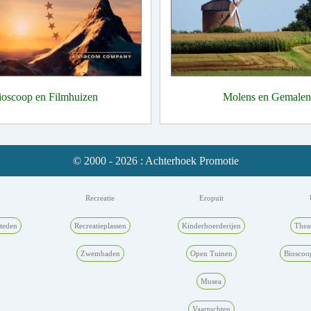
ioscoop en Filmhuizen
Molens en Gemalen
© 2000 - 2026 : Achterhoek Promotie
k
Recreatie
Eropuit
teden
Recreatieplassen
Kinderboerderijen
Thea
Zwembaden
Open Tuinen
Bioscoo
Musea
Vaartochten