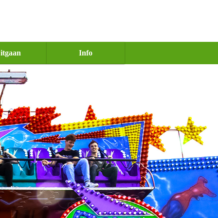
itgaan
Info