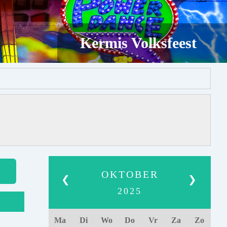
Kermis Volksfeest
OKTOBER
❮
❯
2025
Ma
Di
Wo
Do
Vr
Za
Zo