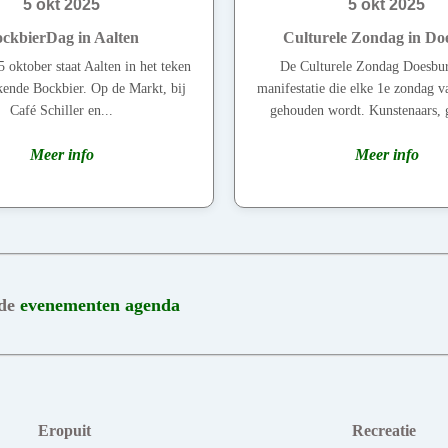
5 okt 2025
5 okt 2025
ckbierDag in Aalten
Culturele Zondag in Do
 oktober staat Aalten in het teken
De Culturele Zondag Doesbur
kende Bockbier. Op de Markt, bij
manifestatie die elke 1e zondag 
Café Schiller en...
gehouden wordt. Kunstenaars, ga
Meer info
Meer info
 de
evenementen agenda
Eropuit
Recreatie