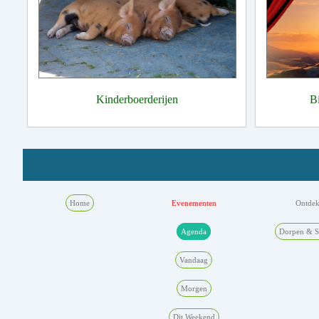
Kinderboerderijen
B
Home
Evenementen
Ontde
Agenda
Dorpen & S
Vandaag
Morgen
Dit Weekend