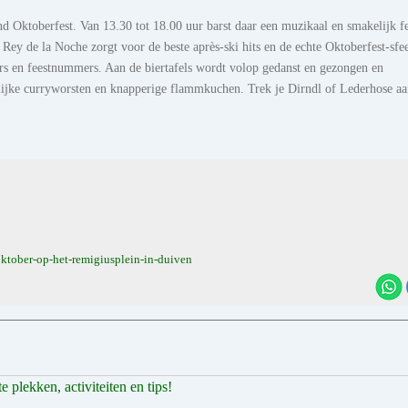
d Oktoberfest. Van 13.30 tot 18.00 uur barst daar een muzikaal en smakelijk fe
Rey de la Noche zorgt voor de beste après-ski hits en de echte Oktoberfest-sfee
rs en feestnummers. Aan de biertafels wordt volop gedanst en gezongen en
eerlijke curryworsten en knapperige flammkuchen. Trek je Dirndl of Lederhose a
tober-op-het-remigiusplein-in-duiven
 plekken, activiteiten en tips!