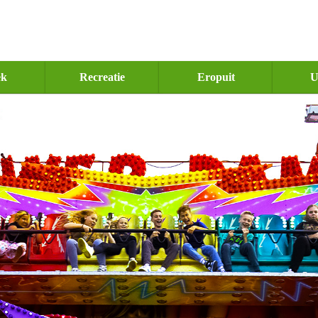
ek
Recreatie
Eropuit
U