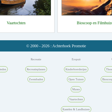
Vaartochten
Bioscoop en Filmhuiz
© 2000 - 2026 : Achterhoek Promotie
k
Recreatie
Eropuit
teden
Recreatieplassen
Kinderboerderijen
Thea
Zwembaden
Open Tuinen
Bioscoo
Musea
Vaartochten
Kastelen & Landhuizen