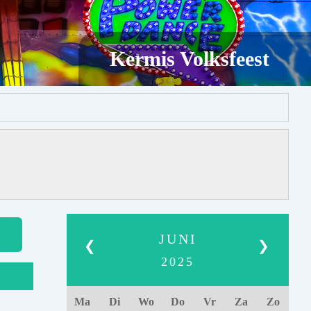
Kermis Volksfeest
JUNI
❮
❯
2025
Ma
Di
Wo
Do
Vr
Za
Zo