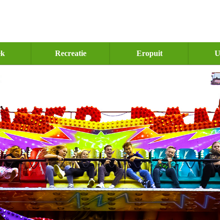
ek
Recreatie
Eropuit
U