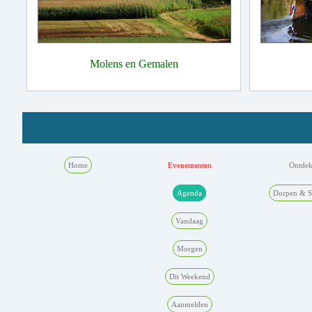
Molens en Gemalen
Home
Evenementen
Ontde
Agenda
Dorpen & S
Vandaag
Morgen
Dit Weekend
Aanmelden