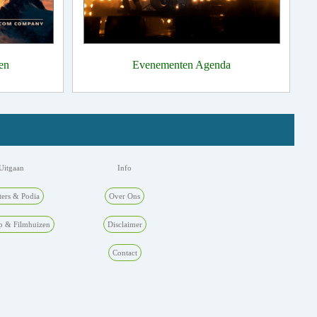
en
Evenementen Agenda
Uitgaan
Info
ters & Podia
Over Ons
p & Filmhuizen
Disclaimer
Contact