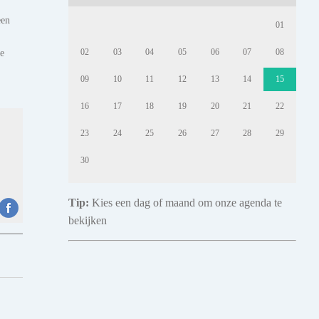
een
01
te
02
03
04
05
06
07
08
09
10
11
12
13
14
15
16
17
18
19
20
21
22
23
24
25
26
27
28
29
30
Tip:
Kies een dag of maand om onze agenda te
bekijken