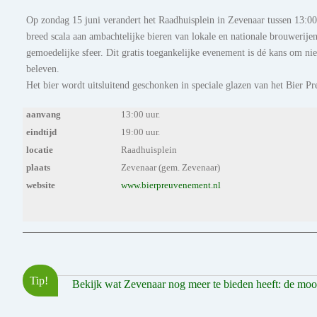
Op zondag 15 juni verandert het Raadhuisplein in Zevenaar tussen 13:00
breed scala aan ambachtelijke bieren van lokale en nationale brouwerijen,
gemoedelijke sfeer. Dit gratis toegankelijke evenement is dé kans om n
beleven.
Het bier wordt uitsluitend geschonken in speciale glazen van het Bier P
aanvang
13:00 uur.
eindtijd
19:00 uur.
locatie
Raadhuisplein
plaats
Zevenaar (gem. Zevenaar)
website
www.bierpreuvenement.nl
Tip!
Bekijk wat Zevenaar nog meer te bieden heeft: de mooist