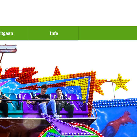
itgaan
Info