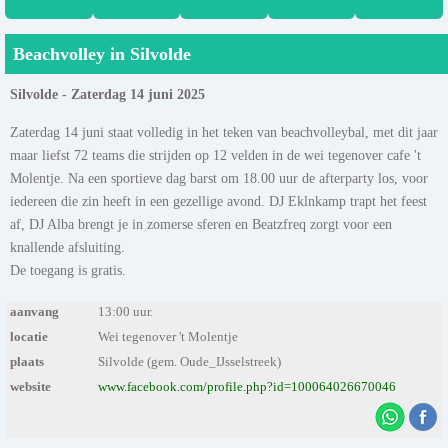
Beachvolley in Silvolde
Silvolde - Zaterdag 14 juni 2025
Zaterdag 14 juni staat volledig in het teken van beachvolleybal, met dit jaar
maar liefst 72 teams die strijden op 12 velden in de wei tegenover cafe 't
Molentje. Na een sportieve dag barst om 18.00 uur de afterparty los, voor
iedereen die zin heeft in een gezellige avond. DJ Eklnkamp trapt het feest
af, DJ Alba brengt je in zomerse sferen en Beatzfreq zorgt voor een
knallende afsluiting.
De toegang is gratis.
aanvang
13:00 uur.
locatie
Wei tegenover 't Molentje
plaats
Silvolde (gem. Oude_IJsselstreek)
website
www.facebook.com/profile.php?id=100064026670046