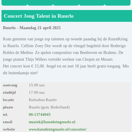
Concert Jong Talent in Ruurlo
Ruurlo - Maandag 21 april 2025
Kom genieten van jonge top talenten op tweede paasdag bij de KunstKring
in Ruurlo. Celliste Zoey Dor wordt op de vleugel begeleid door Roderigo
Robles de Medina. Ze spelen composities van Beethoven en Brahms. De
jonge pianist Thijs Willers vertolkt werken van Chopin en Mozart.
Het concert kost € 15,00. Jeugd tot en met 18 jaar heeft gratis toegang. Mis
dit buitenkansje niet!
aanvang
15:00 uur.
eindtijd
17:00 uur.
locatie
Kulturhus Ruurlo
plaats
Ruurlo (gem. Berkelland)
tel.
06-13744945
email
muziek@kunstkringruurlo.nl
website
www.kunstkringruurlo.nl/concerten/