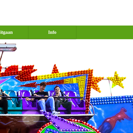
itgaan
Info