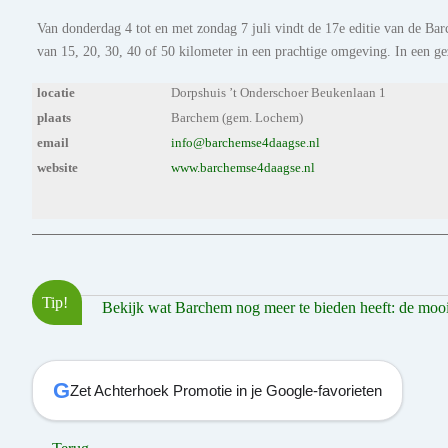
Van donderdag 4 tot en met zondag 7 juli vindt de 17e editie van de B
van 15, 20, 30, 40 of 50 kilometer in een prachtige omgeving. In een gez
locatie
Dorpshuis ’t Onderschoer Beukenlaan 1
plaats
Barchem (gem. Lochem)
email
info@barchemse4daagse.nl
website
www.barchemse4daagse.nl
Tip!
Bekijk wat Barchem nog meer te bieden heeft: de mooist
G
Zet Achterhoek Promotie in je Google-favorieten