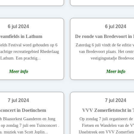
6 jul 2024
6 jul 2024
eamfields in Lathum
De ronde van Bredevoort in
elds Festival word gehouden op 6
Zaterdag 6 juli vindt de 6e editie
rachtige recreatiegebied Rhederlaag
van Bredevoort plaats. Het cent
 Lathum. Een prachtig...
vestigingsstadje Bredevoor
Meer info
Meer info
7 jul 2024
7 jul 2024
concert in Doetinchem
VVV Zomerfietstocht in 
 Blaasorkest Gaanderen en Jong
Op zondag 7 juli organiseert d
p zondag 7 juli een Tuinconcert .
Fietsen en Wandelen van de 
a. muziek van Scott Joplin...
IJsselstreek een VVV Zomerfietst