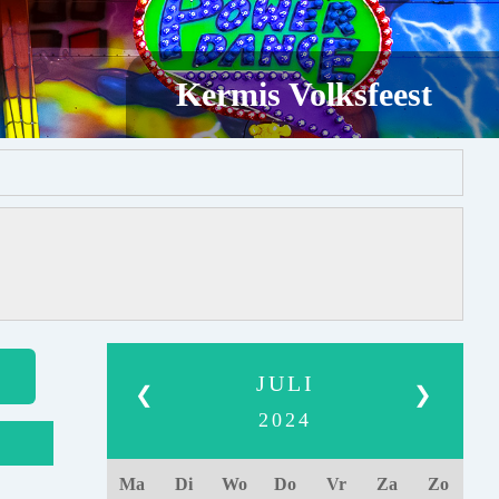
Kermis Volksfeest
JULI
❮
❯
2024
Ma
Di
Wo
Do
Vr
Za
Zo