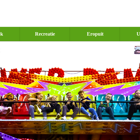
ek
Recreatie
Eropuit
U