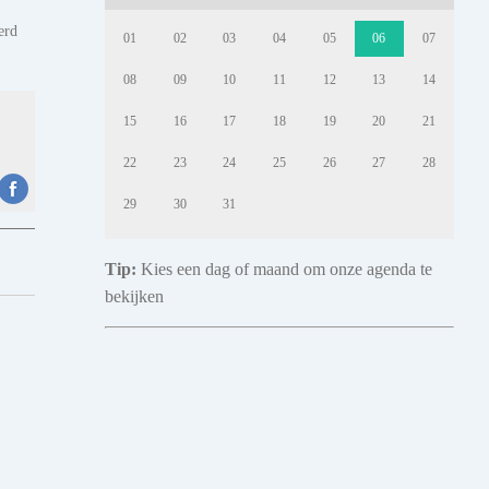
erd
01
02
03
04
05
06
07
08
09
10
11
12
13
14
15
16
17
18
19
20
21
22
23
24
25
26
27
28
29
30
31
Tip:
Kies een dag of maand om onze agenda te
bekijken