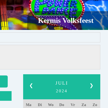
Kermis Volksfeest
JULI
❮
❯
2024
Ma
Di
Wo
Do
Vr
Za
Zo