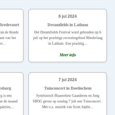
6 jul 2024
 Bredevoort
Dreamfields in Lathum
 van de Ronde
Het Dreamfields Festival word gehouden op 6
rum van het
juli op het prachtige recreatiegebied Rhederlaag
t...
in Lathum. Een prachtig...
Meer info
7 jul 2024
esburg
Tuinconcert in Doetinchem
g is een
Symfonisch Blaasorkest Gaanderen en Jong
van de maand
SBOG geven op zondag 7 juli een Tuinconcert .
leries,...
Met o.a. muziek van Scott Joplin...