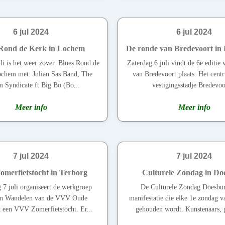
6 jul 2024
6 jul 2024
 Rond de Kerk in Lochem
De ronde van Bredevoort in
li is het weer zover. Blues Rond de
Zaterdag 6 juli vindt de 6e editie
ochem met: Julian Sas Band, The
van Bredevoort plaats. Het cent
 Syndicate ft Big Bo (Bo...
vestigingsstadje Bredevoor
Meer info
Meer info
7 jul 2024
7 jul 2024
merfietstocht in Terborg
Culturele Zondag in Do
7 juli organiseert de werkgroep
De Culturele Zondag Doesbur
 en Wandelen van de VVV Oude
manifestatie die elke 1e zondag 
ek een VVV Zomerfietstocht. Er...
gehouden wordt. Kunstenaars, ga