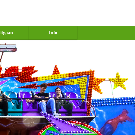
itgaan
Info