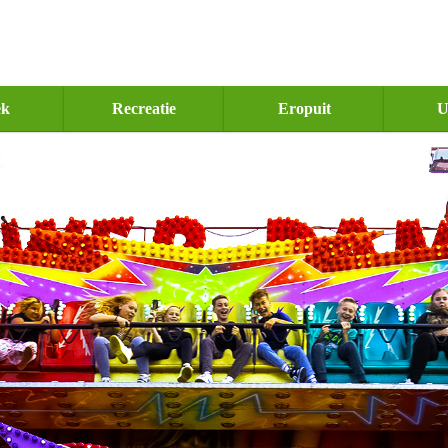
ek
Recreatie
Eropuit
U