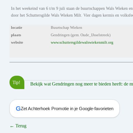
In het weekeind van 6 t/m 9 juli staan de buurtschappen Wals Wieken en
door het Schuttersgilde Wals Wieken Milt. Vier dagen kermis en volksfee
locatie
Buurtschap Wieken
plaats
Gendringen (gem. Oude_IJsselstreek)
website
www.schuttersgildewalswiekenmilt.org
Tip!
Bekijk wat Gendringen nog meer te bieden heeft: de moo
G
Zet Achterhoek Promotie in je Google-favorieten
← Terug