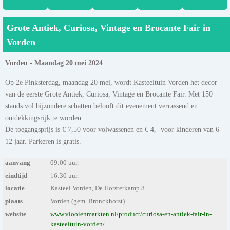
Grote Antiek, Curiosa, Vintage en Brocante Fair in
Vorden
Vorden - Maandag 20 mei 2024
Op 2e Pinksterdag, maandag 20 mei, wordt Kasteeltuin Vorden het decor
van de eerste Grote Antiek, Curiosa, Vintage en Brocante Fair. Met 150
stands vol bijzondere schatten belooft dit evenement verrassend en
ontdekkingsrijk te worden.
De toegangsprijs is € 7,50 voor volwassenen en € 4,- voor kinderen van 6-
12 jaar. Parkeren is gratis.
aanvang
09:00 uur.
eindtijd
16:30 uur.
locatie
Kasteel Vorden, De Horsterkamp 8
plaats
Vorden (gem. Bronckhorst)
website
www.vlooienmarkten.nl/product/curiosa-en-antiek-fair-in-
kasteeltuin-vorden/