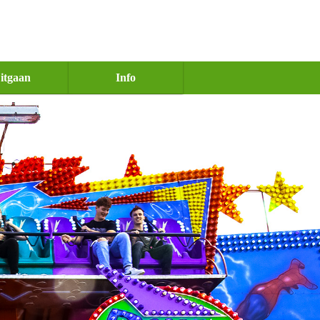
itgaan
Info