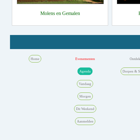
Molens en Gemalen
Home
Evenementen
Ontde
Agenda
Dorpen & S
Vandaag
Morgen
Dit Weekend
Aanmelden