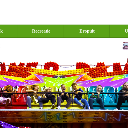
ek
Recreatie
Eropuit
U