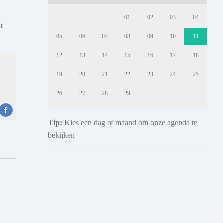
m
01
02
03
04
ht
05
06
07
08
09
10
11
12
13
14
15
16
17
18
19
20
21
22
23
24
25
26
27
28
29
Tip:
Kies een dag of maand om onze agenda te
bekijken