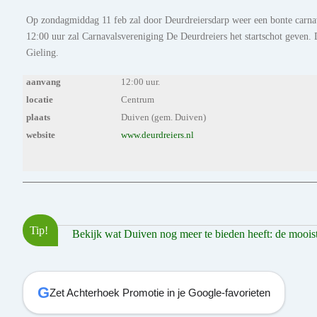
Op zondagmiddag 11 feb zal door Deurdreiersdarp weer een bonte carnav
12:00 uur zal Carnavalsvereniging De Deurdreiers het startschot geven. D
Gieling.
aanvang
12:00 uur.
locatie
Centrum
plaats
Duiven (gem. Duiven)
website
www.deurdreiers.nl
Tip!
Bekijk wat Duiven nog meer te bieden heeft: de mooiste
G
Zet Achterhoek Promotie in je Google-favorieten