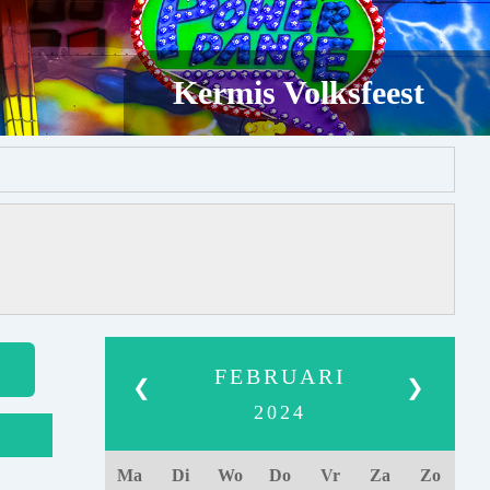
Kermis Volksfeest
FEBRUARI
❮
❯
2024
Ma
Di
Wo
Do
Vr
Za
Zo