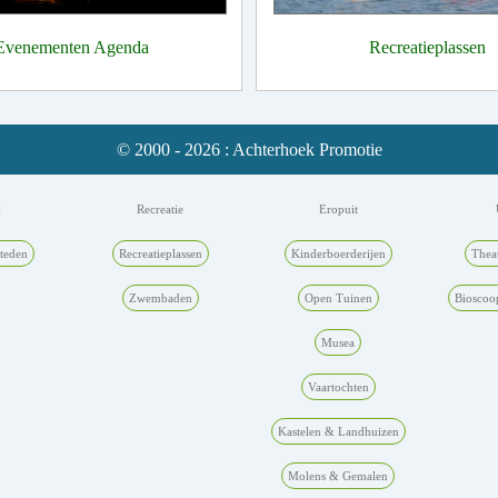
Evenementen Agenda
Recreatieplassen
© 2000 - 2026 : Achterhoek Promotie
k
Recreatie
Eropuit
teden
Recreatieplassen
Kinderboerderijen
Thea
Zwembaden
Open Tuinen
Bioscoo
Musea
Vaartochten
Kastelen & Landhuizen
Molens & Gemalen