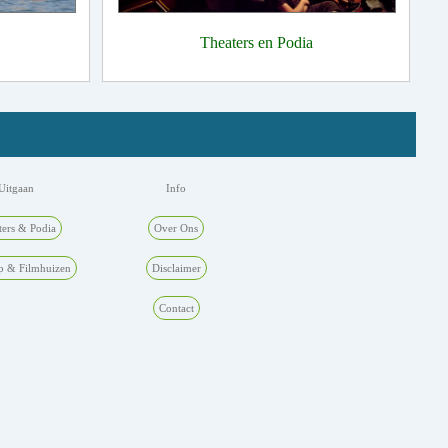
Theaters en Podia
Uitgaan
Info
ters & Podia
Over Ons
p & Filmhuizen
Disclaimer
Contact