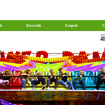
ek
Recreatie
Eropuit
U