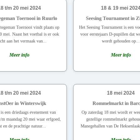
18 t/m 20 mei 2024
18 & 19 mei 202
egeman Toernooi in Ruurlo
Seesing Tournament in Z
tegeman Toernooi vindt plaats op
Het Seesing Tournament is een vo
0 mei. Naast het voetbal is er ook
voor eerstejaars D-pupillen dat wo
cht aan het vermaak van...
wordt gehouden op...
Meer info
Meer info
18 t/m 20 mei 2024
18 mei 2024
stOer in Winterswijk
Rommelmarkt in Bar
is een driedaags evenement van
Op zaterdag 18 mei wordt er wee
 t/m maandag 20 mei waar erfgoed,
gezellige rommelmarkt gehoud
t en de prachtige natuur...
Manegehallen van De Heksenlaak 
Meer info
Meer info