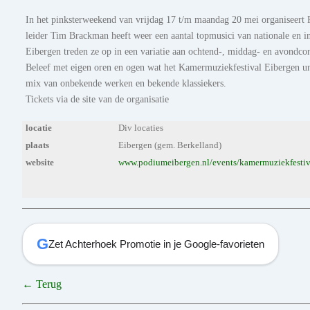
In het pinksterweekend van vrijdag 17 t/m maandag 20 mei organiseert 
leider Tim Brackman heeft weer een aantal topmusici van nationale en in
Eibergen treden ze op in een variatie aan ochtend-, middag- en avondco
Beleef met eigen oren en ogen wat het Kamermuziekfestival Eibergen un
mix van onbekende werken en bekende klassiekers.
Tickets via de site van de organisatie
locatie
Div locaties
plaats
Eibergen (gem. Berkelland)
website
www.podiumeibergen.nl/events/kamermuziekfestiv
G
Zet Achterhoek Promotie in je Google-favorieten
← Terug