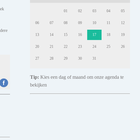
iek
01
02
03
04
05
06
07
08
09
10
11
12
ndere
13
14
15
16
17
18
19
20
21
22
23
24
25
26
27
28
29
30
31
Tip:
Kies een dag of maand om onze agenda te
bekijken