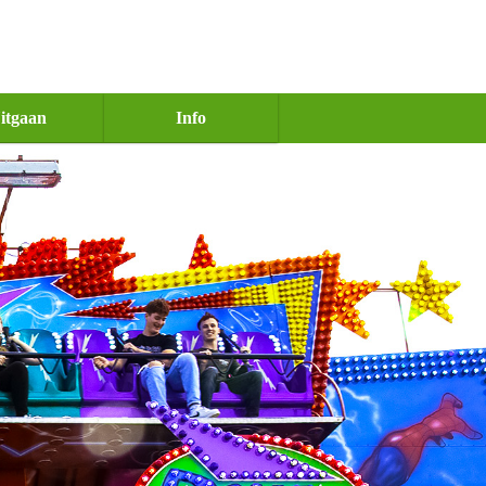
itgaan
Info