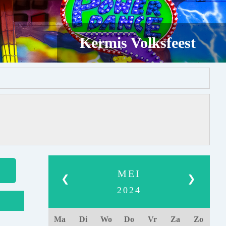
Kermis Volksfeest
MEI
❮
❯
2024
Ma
Di
Wo
Do
Vr
Za
Zo