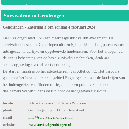
Survivalrun in Gendringen
Gendringen - Zaterdag 3 t/m zondag 4 februari 2024
Jaarlijks organiseert SSG een meerdaags survivalrun evenement. De
survivalrun bestaat in Gendringen uit een 5, 9 of 13 km lang parcours met
uitdagende natuurlijke en opgebouwde hindernissen. Voor het uitlopen van
de run is beheersing van de basis survivalruntechnieken, denk aan
apenhang, swing-over of voetklem nodig.
De start en finish is op het atletiekterrein van Atletico '73. Het parcours
gaat door het bosrijke recreatiegebied Engbergen en over de landerijen van
het buitengebied van Sinderen. Begeleiders en publiek kunnen de
deelnemers volgen tijdens de run door de aangegeven fietsroute.
locatie
Atletiekterrein van Atletico Waalstraat 5
plaats
Gendringen (gem. Oude_IJsselstreek)
email
info@survivalgendringen.nl
website
www.survivalgendringen.nl