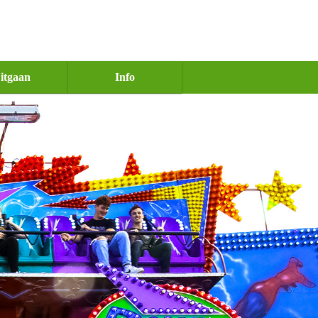
itgaan
Info