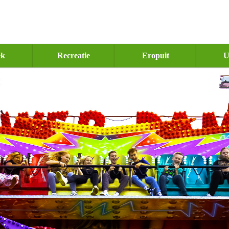
ek
Recreatie
Eropuit
U