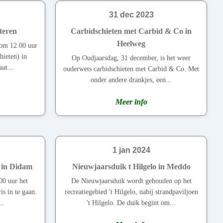
31 dec 2023
teren
Carbidschieten met Carbid & Co in
Heelweg
 om 12.00 uur
chieten) in
Op Oudjaarsdag, 31 december, is het weer
at...
ouderwets carbidschieten met Carbid & Co. Met
onder andere drankjes, een...
Meer info
1 jan 2024
 in Didam
Nieuwjaarsduik t Hilgelo in Meddo
00 uur het
De Nieuwjaarsduik wordt gehouden op het
is in te gaan.
recreatiegebied 't Hilgelo, nabij strandpaviljoen
..
't Hilgelo. De duik begint om...