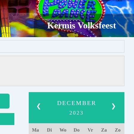
Kermis Volksfeest
DECEMBER
❮
❯
2023
Ma
Di
Wo
Do
Vr
Za
Zo