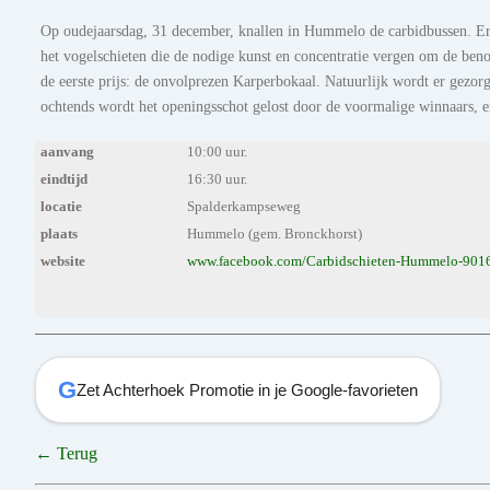
Op oudejaarsdag, 31 december, knallen in Hummelo de carbidbussen. Er 
het vogelschieten die de nodige kunst en concentratie vergen om de beno
de eerste prijs: de onvolprezen Karperbokaal. Natuurlijk wordt er gezo
ochtends wordt het openingsschot gelost door de voormalige winnaars, en
aanvang
10:00 uur.
eindtijd
16:30 uur.
locatie
Spalderkampseweg
plaats
Hummelo (gem. Bronckhorst)
website
www.facebook.com/Carbidschieten-Hummelo-90
G
Zet Achterhoek Promotie in je Google-favorieten
← Terug