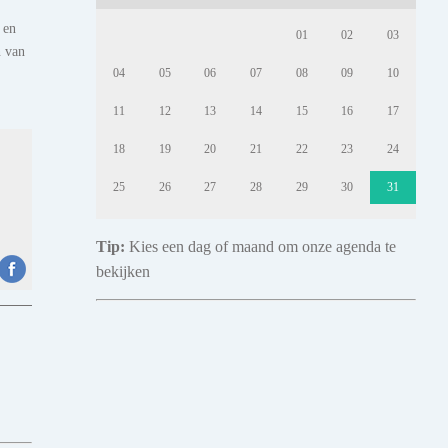
 en
01
02
03
n van
04
05
06
07
08
09
10
11
12
13
14
15
16
17
18
19
20
21
22
23
24
25
26
27
28
29
30
31
Tip:
Kies een dag of maand om onze agenda te
bekijken