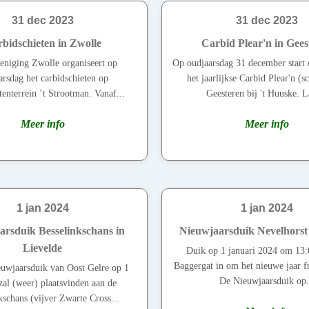
31 dec 2023
31 dec 2023
bidschieten in Zwolle
Carbid Plear'n in Gees
eniging Zwolle organiseert op
Op oudjaarsdag 31 december start
arsdag het carbidschieten op
het jaarlijkse Carbid Plear'n (s
enterrein ’t Strootman. Vanaf...
Geesteren bij 't Huuske. La
Meer info
Meer info
1 jan 2024
1 jan 2024
arsduik Besselinkschans in
Nieuwjaarsduik Nevelhorst
Lievelde
Duik op 1 januari 2024 om 13:
Baggergat in om het nieuwe jaar fr
uwjaarsduik van Oost Gelre op 1
De Nieuwjaarsduik op.
zal (weer) plaatsvinden aan de
kschans (vijver Zwarte Cross...