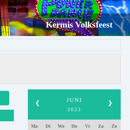
Kermis Volksfeest
JUNI
❮
❯
2023
Ma
Di
Wo
Do
Vr
Za
Zo