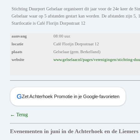
Stichting Duurport Gelselaar organiseert dit jaar voor de 24e keer de S
Gelselaar waar op 5 afstanden gestart kan worden. De afstanden zijn 5, 1
Startlocatie is Café Florijn Dorpsstraat 12
aanvang
08:00 uur.
locatie
Café Florijn Dorpsstraat 12
plaats
Gelselaar (gem. Berkelland)
website
www.gelselaar.nl/pages/verenigingen/stichting-duu
G
Zet Achterhoek Promotie in je Google-favorieten
← Terug
Evenementen in juni in de Achterhoek en de Liemers