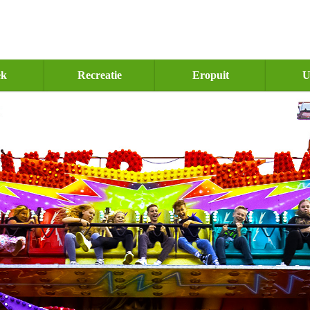
ek
Recreatie
Eropuit
U