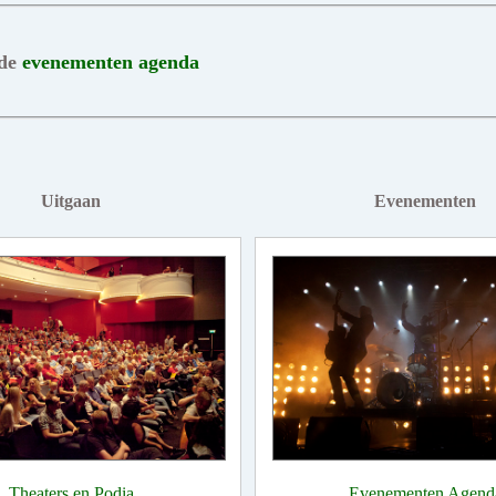
 de
evenementen agenda
Uitgaan
Evenementen
Theaters en Podia
Evenementen Agend