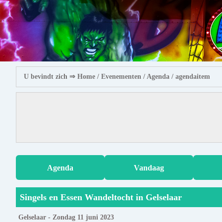
U bevindt zich ⇒
Home
/ Evenementen /
Agenda
/ agendaitem
Agenda
Vandaag
Singels en Essen Wandeltocht in Gelselaar
Gelselaar - Zondag 11 juni 2023