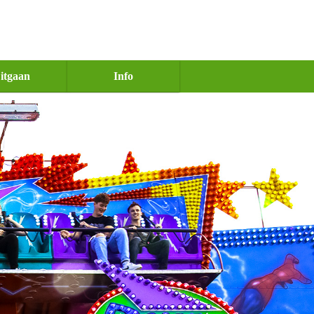
itgaan
Info