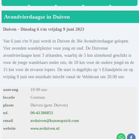
Avondvierdaagse in Duiven
Duiven - Dinsdag 6 t/m vrijdag 9 juni 2023
Van 6 juni t/m 9 juni wordt in Duiven de 36e Avondvierdaagse gelopen.
Vier avonden wandelplezier voor jong en oud. De Duivense
avondvierdaagse kent 3 afstanden, waarbij de 5 km uitstekend geschikt is
voor de jonge wandelaars onder ons, de 10 km voor de oudere jeugd en de
15 km voor de ervaren lopers. De start is dagelijks op 't Eilandplein en op
vrijdag 9 juni een muzikale intocht vanaf de Veldstraat om 20.00 uur.
aanvang
18:00 uur.
locatie
Centrum
plaats
Duiven (gem. Duiven)
tel.
06-41386851
email
avduiven@kunstopzich.com
website
www.avduiven.nl