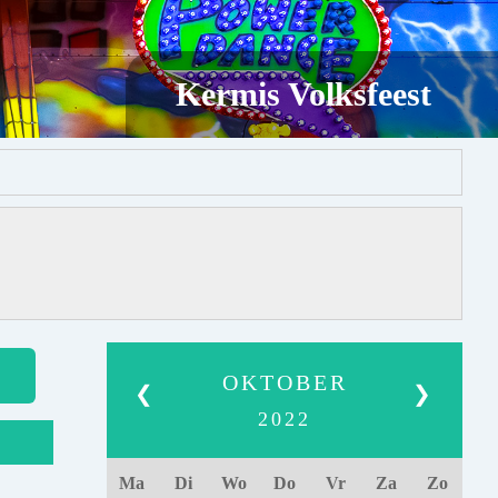
Kermis Volksfeest
OKTOBER
❮
❯
2022
Ma
Di
Wo
Do
Vr
Za
Zo