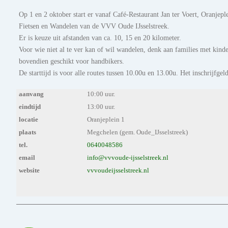
Op 1 en 2 oktober start er vanaf Café-Restaurant Jan ter Voert, Oranjep
Fietsen en Wandelen van de VVV Oude IJsselstreek.
Er is keuze uit afstanden van ca. 10, 15 en 20 kilometer.
Voor wie niet al te ver kan of wil wandelen, denk aan families met kinder
bovendien geschikt voor handbikers.
De starttijd is voor alle routes tussen 10.00u en 13.00u. Het inschrijfg
aanvang
10:00 uur.
eindtijd
13:00 uur.
locatie
Oranjeplein 1
plaats
Megchelen (gem. Oude_IJsselstreek)
tel.
0640048586
email
info@vvvoude-ijsselstreek.nl
website
vvvoudeijsselstreek.nl