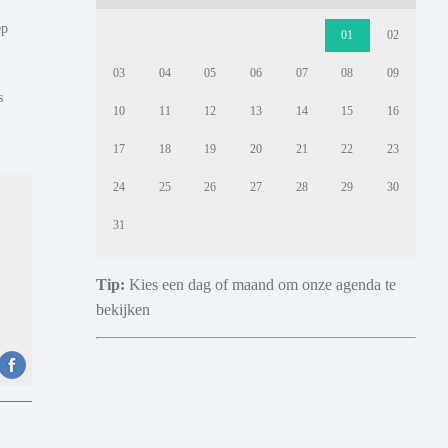
ep
01
02
03
04
05
06
07
08
09
s
10
11
12
13
14
15
16
17
18
19
20
21
22
23
24
25
26
27
28
29
30
31
Tip:
Kies een dag of maand om onze agenda te
bekijken