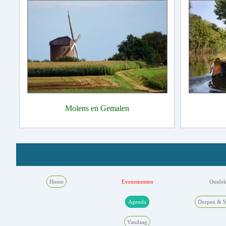
Molens en Gemalen
Home
Evenementen
Ontde
Agenda
Dorpen & S
Vandaag