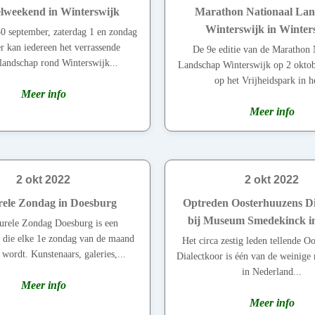
weekend in Winterswijk
Marathon Nationaal La
Winterswijk in Winter
0 september, zaterdag 1 en zondag
r kan iedereen het verrassende
De 9e editie van de Marathon 
elandschap rond Winterswijk...
Landschap Winterswijk op 2 oktob
op het Vrijheidspark in he
Meer info
Meer info
2 okt 2022
2 okt 2022
rele Zondag in Doesburg
Optreden Oosterhuuzens Di
bij Museum Smedekinck i
urele Zondag Doesburg is een
e die elke 1e zondag van de maand
Het circa zestig leden tellende O
wordt. Kunstenaars, galeries,...
Dialectkoor is één van de weinig
in Nederland...
Meer info
Meer info