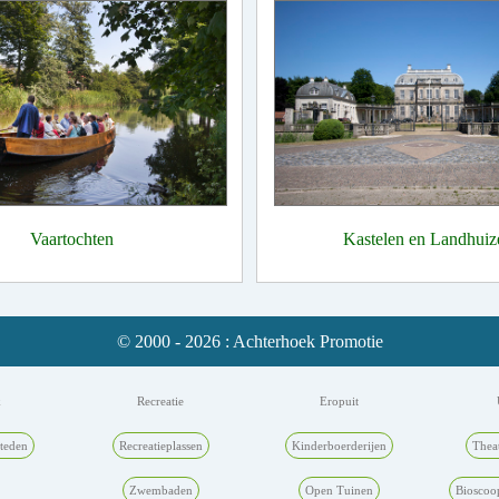
Vaartochten
Kastelen en Landhuiz
© 2000 - 2026 : Achterhoek Promotie
k
Recreatie
Eropuit
teden
Recreatieplassen
Kinderboerderijen
Thea
Zwembaden
Open Tuinen
Bioscoo