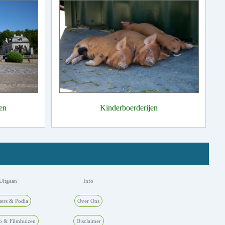
en
Kinderboerderijen
Uitgaan
Info
ters & Podia
Over Ons
p & Filmhuizen
Disclaimer