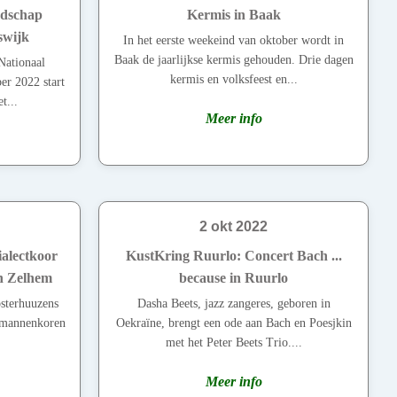
ndschap
Kermis in Baak
swijk
In het eerste weekeind van oktober wordt in
Baak de jaarlijkse kermis gehouden. Drie dagen
Nationaal
kermis en volksfeest en...
er 2022 start
t...
Meer info
2 okt 2022
alectkoor
KustKring Ruurlo: Concert Bach ...
n Zelhem
because in Ruurlo
osterhuuzens
Dasha Beets, jazz zangeres, geboren in
e mannenkoren
Oekraïne, brengt een ode aan Bach en Poesjkin
met het Peter Beets Trio....
Meer info