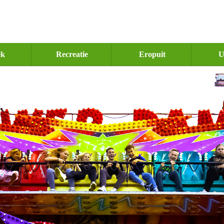
ek
Recreatie
Eropuit
U