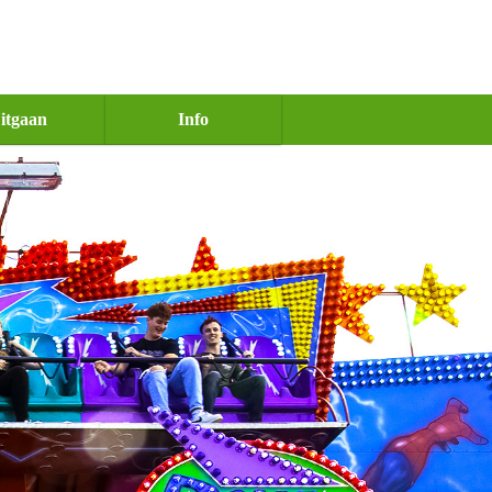
itgaan
Info