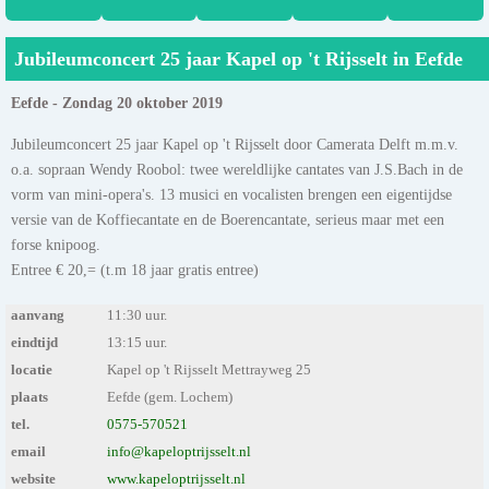
Jubileumconcert 25 jaar Kapel op 't Rijsselt in Eefde
Eefde - Zondag 20 oktober 2019
Jubileumconcert 25 jaar Kapel op 't Rijsselt door Camerata Delft m.m.v.
o.a. sopraan Wendy Roobol: twee wereldlijke cantates van J.S.Bach in de
vorm van mini-opera's. 13 musici en vocalisten brengen een eigentijdse
versie van de Koffiecantate en de Boerencantate, serieus maar met een
forse knipoog.
Entree € 20,= (t.m 18 jaar gratis entree)
aanvang
11:30 uur.
eindtijd
13:15 uur.
locatie
Kapel op 't Rijsselt Mettrayweg 25
plaats
Eefde (gem. Lochem)
tel.
0575-570521
email
info@kapeloptrijsselt.nl
website
www.kapeloptrijsselt.nl