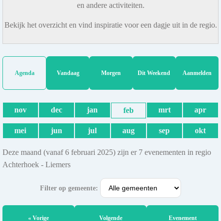
en andere activiteiten.
Bekijk het overzicht en vind inspiratie voor een dagje uit in de regio.
Agenda
Vandaag
Morgen
Dit Weekend
Aanmelden
nov
dec
jan
mrt
apr
feb
mei
jun
jul
aug
sep
okt
Deze maand (vanaf 6 februari 2025) zijn er 7 evenementen in regio
Achterhoek - Liemers
Filter op gemeente:
« Vorige
Volgende
Evenement