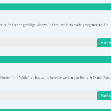
 de 8e keer de gezellige, sfeervolle Creatieve Kerstmarkt georganiseerd. De
Meer i
usick for a While”, en bestaat uit bekende werken van Henry & Daniel Purce
Meer i