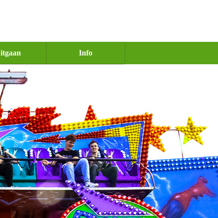
itgaan
Info