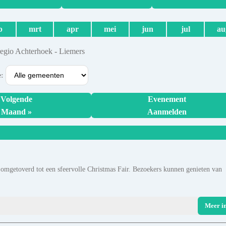
b
mrt
apr
mei
jun
jul
au
regio Achterhoek - Liemers
e:
Volgende
Evenement
Maand »
Aanmelden
omgetoverd tot een sfeervolle Christmas Fair. Bezoekers kunnen genieten van
Meer i