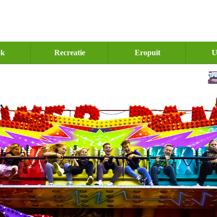
ek
Recreatie
Eropuit
U