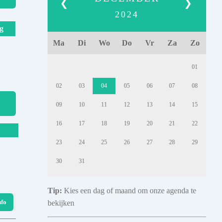
❮
❯
2024
g
Ma
Di
Wo
Do
Vr
Za
Zo
01
02
03
04
05
06
07
08
09
10
11
12
13
14
15
16
17
18
19
20
21
22
23
24
25
26
27
28
29
30
31
Tip:
Kies een dag of maand om onze agenda te
nfo
bekijken