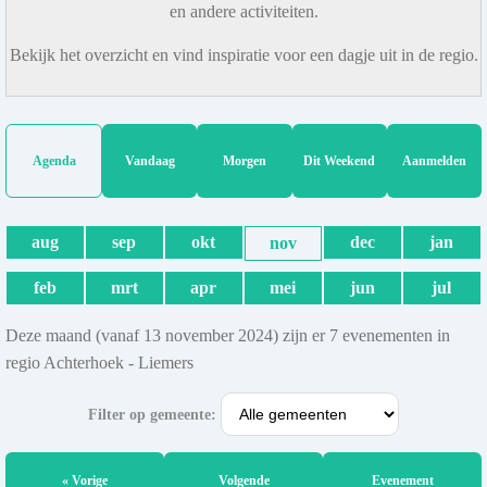
en andere activiteiten.
Bekijk het overzicht en vind inspiratie voor een dagje uit in de regio.
Agenda
Vandaag
Morgen
Dit Weekend
Aanmelden
aug
sep
okt
dec
jan
nov
feb
mrt
apr
mei
jun
jul
Deze maand (vanaf 13 november 2024) zijn er 7 evenementen in
regio Achterhoek - Liemers
Filter op gemeente:
« Vorige
Volgende
Evenement