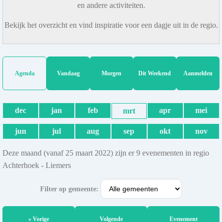
en andere activiteiten.
Bekijk het overzicht en vind inspiratie voor een dagje uit in de regio.
Agenda
Vandaag
Morgen
Dit Weekend
Aanmelden
dec
jan
feb
apr
mei
mrt
jun
jul
aug
sep
okt
nov
Deze maand (vanaf 25 maart 2022) zijn er 9 evenementen in regio
Achterhoek - Liemers
Filter op gemeente:
« Vorige
Volgende
Evenement