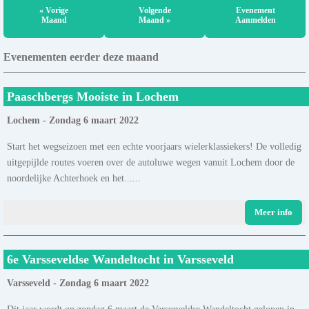
« Vorige
Volgende
Evenement
Maand
Maand »
Aanmelden
Evenementen eerder deze maand
Paaschbergs Mooiste in Lochem
Lochem - Zondag 6 maart 2022
Start het wegseizoen met een echte voorjaars wielerklassiekers! De volledig
uitgepijlde routes voeren over de autoluwe wegen vanuit Lochem door de
noordelijke Achterhoek en het......
Meer info
6e Varsseveldse Wandeltocht in Varsseveld
Varsseveld - Zondag 6 maart 2022
Dit jaar wordt op zondag 6 maart de Varsseveldse Wandeltocht gelopen in