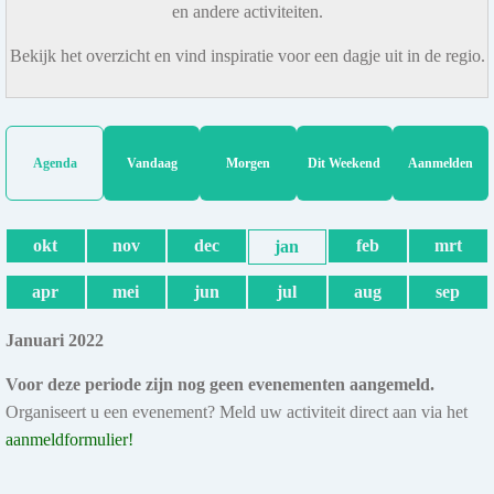
en andere activiteiten.
Bekijk het overzicht en vind inspiratie voor een dagje uit in de regio.
Agenda
Vandaag
Morgen
Dit Weekend
Aanmelden
okt
nov
dec
feb
mrt
jan
apr
mei
jun
jul
aug
sep
Januari 2022
Voor deze periode zijn nog geen evenementen aangemeld.
Organiseert u een evenement? Meld uw activiteit direct aan via het
aanmeldformulier!