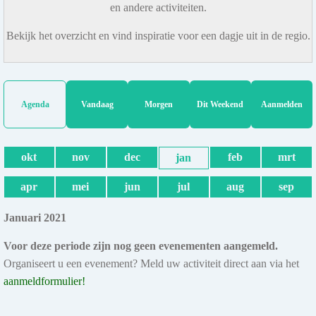
en andere activiteiten.
Bekijk het overzicht en vind inspiratie voor een dagje uit in de regio.
Agenda
Vandaag
Morgen
Dit Weekend
Aanmelden
okt
nov
dec
feb
mrt
jan
apr
mei
jun
jul
aug
sep
Januari 2021
Voor deze periode zijn nog geen evenementen aangemeld.
Organiseert u een evenement? Meld uw activiteit direct aan via het
aanmeldformulier!