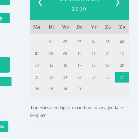
❮
❯
2020
g
Ma
Di
Wo
Do
Vr
Za
Zo
01
02
03
04
05
06
07
08
09
10
11
12
13
14
15
16
17
18
19
20
21
22
23
24
25
26
27
28
29
30
31
Tip:
Kies een dag of maand om onze agenda te
bekijken
nfo