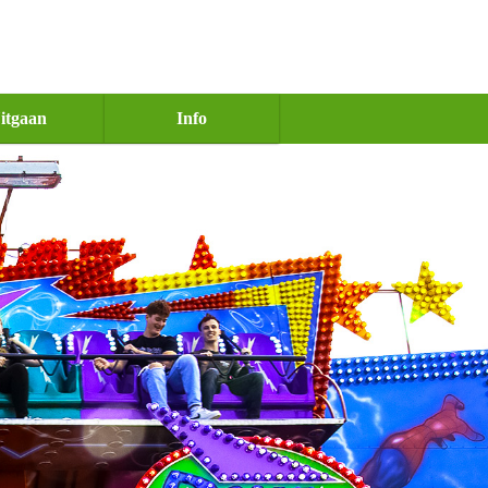
itgaan
Info