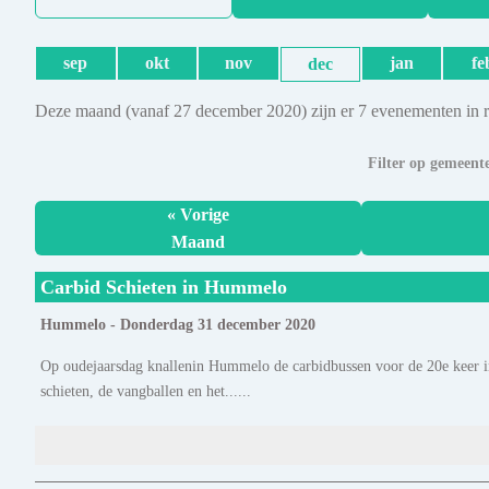
sep
okt
nov
jan
fe
dec
Deze maand (vanaf 27 december 2020) zijn er 7 evenementen in 
Filter op gemeent
« Vorige
Maand
Carbid Schieten in Hummelo
Hummelo - Donderdag 31 december 2020
Op oudejaarsdag knallenin Hummelo de carbidbussen voor de 20e keer in 
schieten, de vangballen en het......