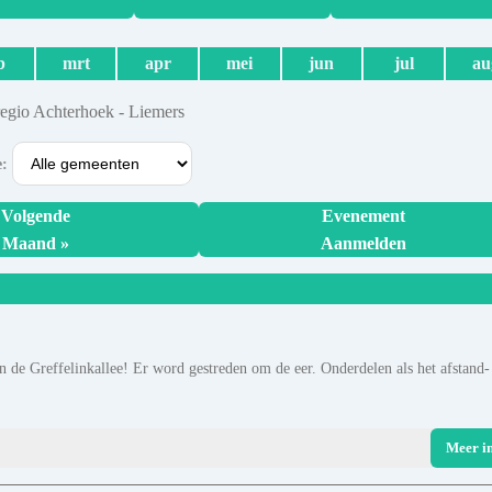
b
mrt
apr
mei
jun
jul
au
regio Achterhoek - Liemers
e:
Volgende
Evenement
Maand »
Aanmelden
de Greffelinkallee! Er word gestreden om de eer. Onderdelen als het afstand-
Meer i