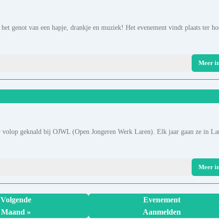
r het genot van een hapje, drankje en muziek! Het evenement vindt plaats ter h
Meer i
eer volop geknald bij OJWL (Open Jongeren Werk Laren). Elk jaar gaan ze in La
Meer i
Volgende
Evenement
Maand »
Aanmelden