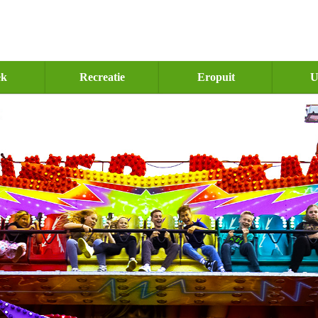
ek
Recreatie
Eropuit
U