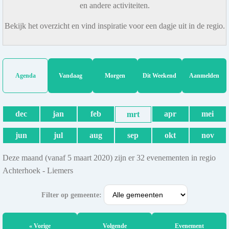
en andere activiteiten.
Bekijk het overzicht en vind inspiratie voor een dagje uit in de regio.
Agenda
Vandaag
Morgen
Dit Weekend
Aanmelden
dec
jan
feb
apr
mei
mrt
jun
jul
aug
sep
okt
nov
Deze maand (vanaf 5 maart 2020) zijn er 32 evenementen in regio
Achterhoek - Liemers
Filter op gemeente:
« Vorige
Volgende
Evenement