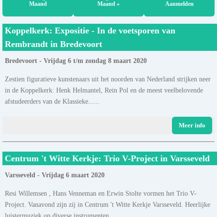
Maand
Maand »
Aanmelden
Koppelkerk: Expositie - In de voetsporen van
Rembrandt in Bredevoort
Bredevoort - Vrijdag 6 t/m zondag 8 maart 2020
Zestien figuratieve kunstenaars uit het noorden van Nederland strijken neer
in de Koppelkerk: Henk Helmantel, Rein Pol en de meest veelbelovende
afstudeerders van de Klassieke......
Meer info
Centrum 't Witte Kerkje: Trio V-Project in Varsseveld
Varsseveld - Vrijdag 6 maart 2020
Resi Willemsen , Hans Venneman en Erwin Stolte vormen het Trio V-
Project. Vanavond zijn zij in Centrum 't Witte Kerkje Varsseveld. Heerlijke
luistermuziek op diverse instrumenten......