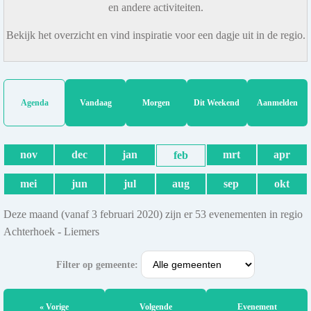
en andere activiteiten.
Bekijk het overzicht en vind inspiratie voor een dagje uit in de regio.
Agenda
Vandaag
Morgen
Dit Weekend
Aanmelden
nov
dec
jan
mrt
apr
feb
mei
jun
jul
aug
sep
okt
Deze maand (vanaf 3 februari 2020) zijn er 53 evenementen in regio
Achterhoek - Liemers
Filter op gemeente:
« Vorige
Volgende
Evenement