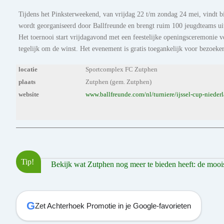
Tijdens het Pinksterweekend, van vrijdag 22 t/m zondag 24 mei, vindt bi
wordt georganiseerd door Ballfreunde en brengt ruim 100 jeugdteams uit
Het toernooi start vrijdagavond met een feestelijke openingsceremonie v
tegelijk om de winst. Het evenement is gratis toegankelijk voor bezoek
locatie
Sportcomplex FC Zutphen
plaats
Zutphen (gem. Zutphen)
website
www.ballfreunde.com/nl/turniere/ijssel-cup-nieder
Tip!
Bekijk wat Zutphen nog meer te bieden heeft: de mooiste
G
Zet Achterhoek Promotie in je Google-favorieten