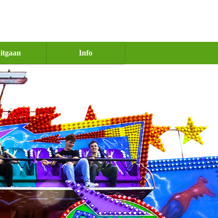
itgaan
Info