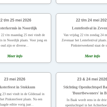
22 t/m 25 mei 2026
22 t/m 24 mei 202
sterkermis in Noordijk
Lentefestival in Zeve
g 22 t/m maandag 25 mei vindt de
Van vrijdag 22 t/m zondag 24 m
is in Noordijk plaats. Voor jong en
Zevenaar het Lentefestival plaats.
oud zijn er diverse...
Pinksterweekend staat de s
Meer info
Meer info
23 mei 2026
23 & 24 mei 202
ksterfeest in Stokkum
Stichting Openluchtspel Ba
'Buurtbewoners' in 
g 23 mei vindt in de Gildezaal in
et Pinksterfeest plaats. Na een
In Baak wordt eens in de drie
laagde editie vorig jaar...
openluchtspel in het Achterhoe