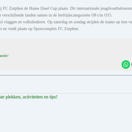
j FC Zutphen de Hanse IJssel Cup plaats. Dit internationale jeugdvoetbaltoern
 verschillende landen samen in de leeftijdscategorieën O8 t/m O15.
ol vlaggen en volksliederen. Op zaterdag en zondag strijden de teams op tien v
ers en vindt plaats op Sportcomplex FC Zutphen.
lande/
 plekken, activiteiten en tips!