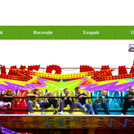
ek
Recreatie
Eropuit
U