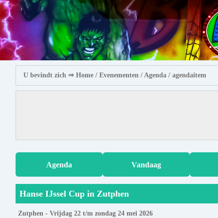
U bevindt zich ⇒
Home
/ Evenementen /
Agenda
/ agendaitem
Agenda
Vandaag
Hanse IJssel Cup in Zutphen
Zutphen - Vrijdag 22 t/m zondag 24 mei 2026