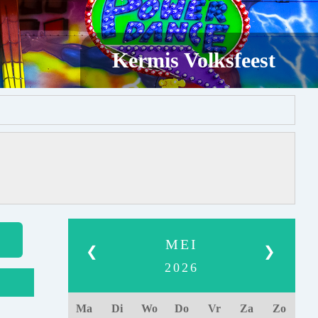
Kermis Volksfeest
MEI
❮
❯
2026
Ma
Di
Wo
Do
Vr
Za
Zo