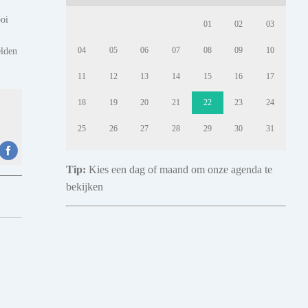
ooi
01
02
03
elden
04
05
06
07
08
09
10
11
12
13
14
15
16
17
18
19
20
21
22
23
24
25
26
27
28
29
30
31
Tip:
Kies een dag of maand om onze agenda te
bekijken