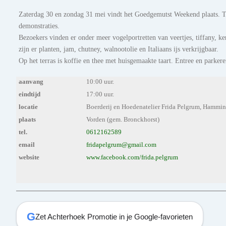
Zaterdag 30 en zondag 31 mei vindt het Goedgemutst Weekend plaats. T
demonstraties.
Bezoekers vinden er onder meer vogelportretten van veertjes, tiffany, ke
zijn er planten, jam, chutney, walnootolie en Italiaans ijs verkrijgbaar.
Op het terras is koffie en thee met huisgemaakte taart. Entree en parkeren
aanvang
10:00 uur.
eindtijd
17:00 uur.
locatie
Boerderij en Hoedenatelier Frida Pelgrum, Hammi
plaats
Vorden (gem. Bronckhorst)
tel.
0612162589
email
fridapelgrum@gmail.com
website
www.facebook.com/frida.pelgrum
G
Zet Achterhoek Promotie in je Google-favorieten