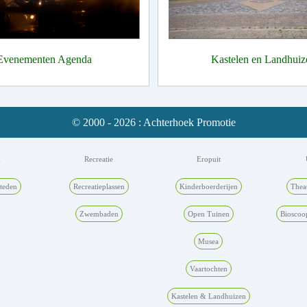
Evenementen Agenda
Kastelen en Landhuiz
© 2000 - 2026 : Achterhoek Promotie
k
Recreatie
Eropuit
teden
Recreatieplassen
Kinderboerderijen
Thea
Zwembaden
Open Tuinen
Bioscoo
Musea
Vaartochten
Kastelen & Landhuizen