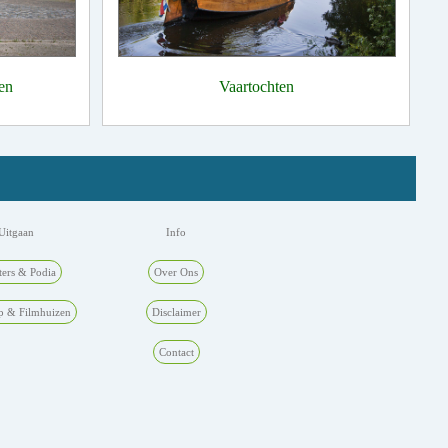
en
Vaartochten
Uitgaan
Info
ters & Podia
Over Ons
p & Filmhuizen
Disclaimer
Contact