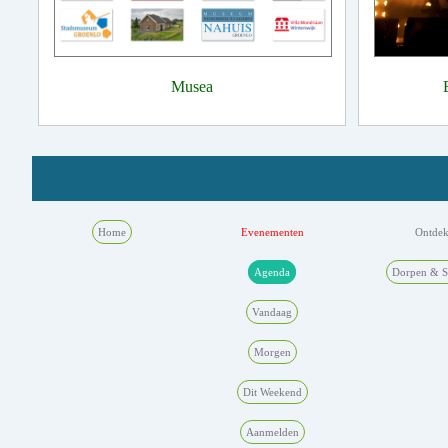
Musea
Home
Evenementen
Ontde
Agenda
Dorpen & S
Vandaag
Morgen
Dit Weekend
Aanmelden