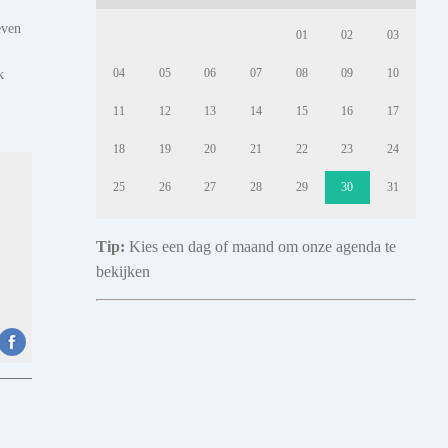
even
01
02
03
k
04
05
06
07
08
09
10
11
12
13
14
15
16
17
18
19
20
21
22
23
24
25
26
27
28
29
30
31
Tip:
Kies een dag of maand om onze agenda te
bekijken