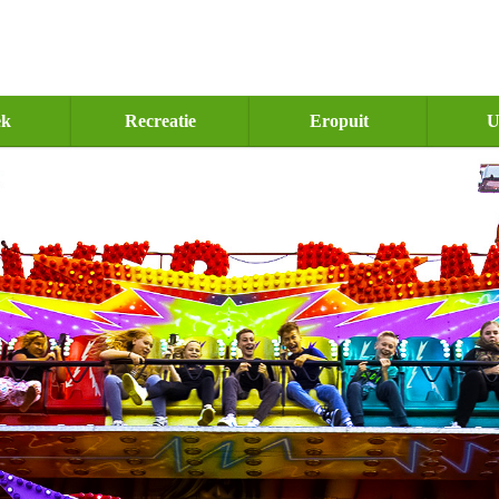
ek
Recreatie
Eropuit
U