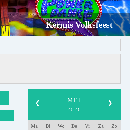
Kermis Volksfeest
MEI
❮
❯
2026
Ma
Di
Wo
Do
Vr
Za
Zo