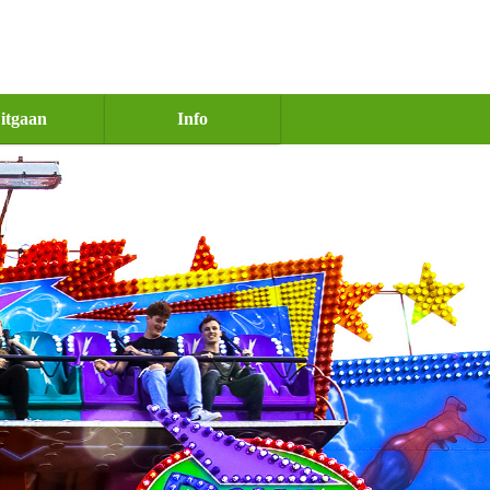
itgaan
Info