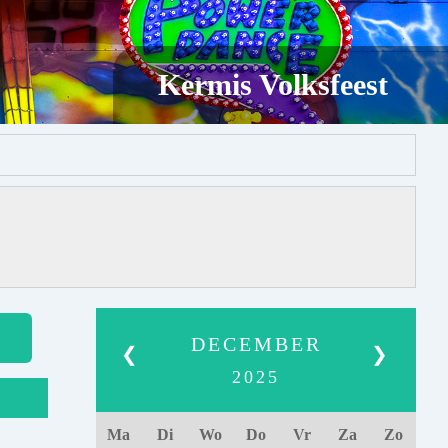
Kermis Volksfeest
DECEMBER
❮
❯
2025
Ma
Di
Wo
Do
Vr
Za
Zo