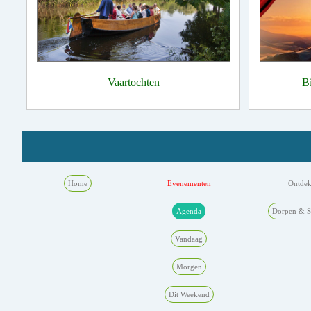
Vaartochten
B
Home
Evenementen
Ontde
Agenda
Dorpen & S
Vandaag
Morgen
Dit Weekend