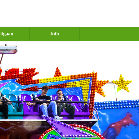
itgaan
Info