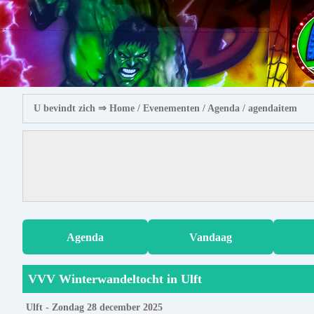
U bevindt zich ⇒
Home
/ Evenementen /
Agenda
/ agendaitem
Agenda
Vandaag
VVV Winterwandeltocht in Ulft
Ulft - Zondag 28 december 2025