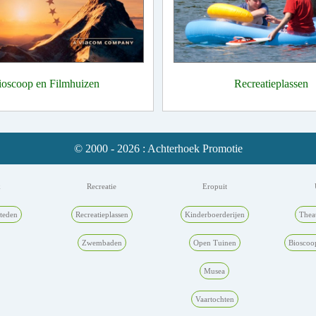
ioscoop en Filmhuizen
Recreatieplassen
© 2000 - 2026 : Achterhoek Promotie
k
Recreatie
Eropuit
teden
Recreatieplassen
Kinderboerderijen
Thea
Zwembaden
Open Tuinen
Bioscoo
Musea
Vaartochten