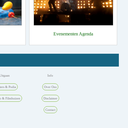
Evenementen Agenda
Uitgaan
Info
ters & Podia
Over Ons
p & Filmhuizen
Disclaimer
Contact