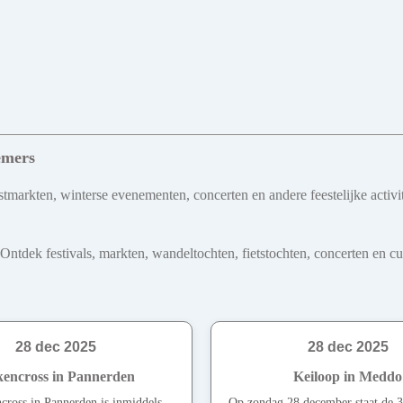
emers
tmarkten, winterse evenementen, concerten en andere feestelijke activit
dek festivals, markten, wandeltochten, fietstochten, concerten en cultu
28 dec 2025
28 dec 2025
kencross in Pannerden
Keiloop in Meddo
cross in Pannerden is inmiddels
Op zondag 28 december staat de 3