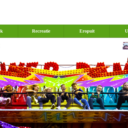
ek
Recreatie
Eropuit
U