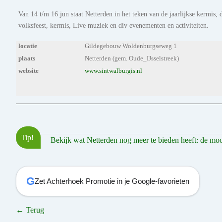
Van 14 t/m 16 jun staat Netterden in het teken van de jaarlijkse kermis, 
volksfeest, kermis, Live muziek en div evenementen en activiteiten.
locatie
Gildegebouw Woldenburgseweg 1
plaats
Netterden (gem. Oude_IJsselstreek)
website
www.sintwalburgis.nl
Tip!
Bekijk wat Netterden nog meer te bieden heeft: de moois
G
Zet Achterhoek Promotie in je Google-favorieten
← Terug