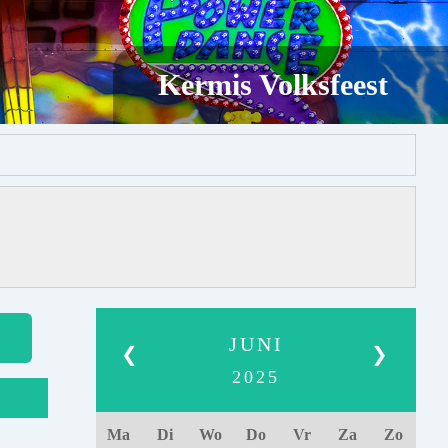
Kermis Volksfeest
JUNI
❮
❯
2025
Ma
Di
Wo
Do
Vr
Za
Zo