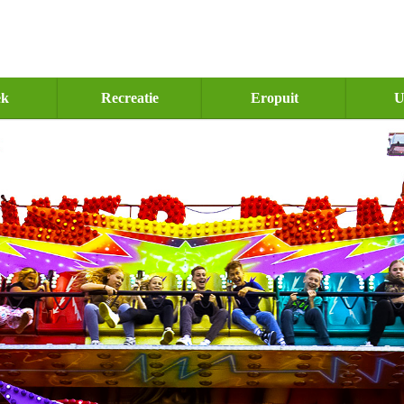
ek
Recreatie
Eropuit
U