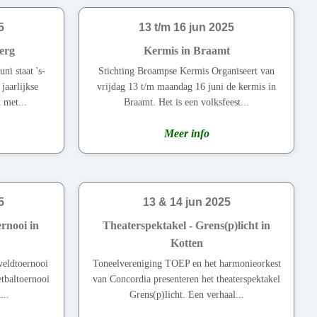
5
13 t/m 16 jun 2025
erg
Kermis in Braamt
ni staat 's-
Stichting Broampse Kermis Organiseert van
jaarlijkse
vrijdag 13 t/m maandag 16 juni de kermis in
 met...
Braamt. Het is een volksfeest...
Meer info
5
13 & 14 jun 2025
rnooi in
Theaterspektakel - Grens(p)licht in
Kotten
veldtoernooi
Toneelvereniging TOEP en het harmonieorkest
etbaltoernooi
van Concordia presenteren het theaterspektakel
...
Grens(p)licht. Een verhaal...