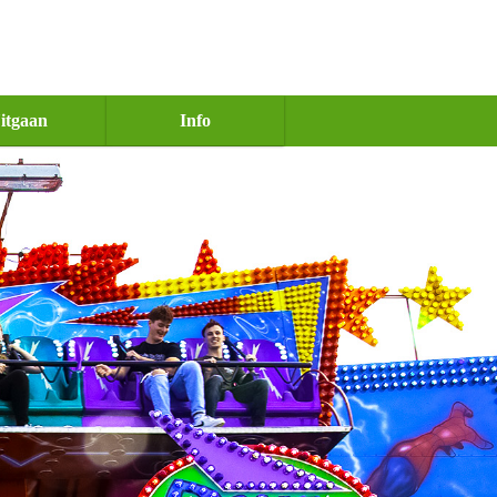
itgaan
Info