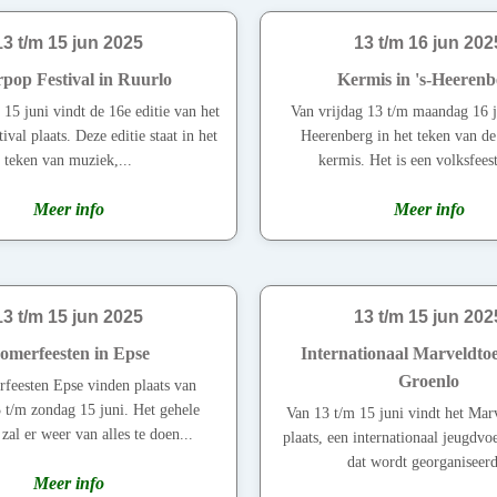
13 t/m 15 jun 2025
13 t/m 16 jun 202
pop Festival in Ruurlo
Kermis in 's-Heerenb
15 juni vindt de 16e editie van het
Van vrijdag 13 t/m maandag 16 ju
val plaats. Deze editie staat in het
Heerenberg in het teken van de 
teken van muziek,...
kermis. Het is een volksfeest
Meer info
Meer info
13 t/m 15 jun 2025
13 t/m 15 jun 202
omerfeesten in Epse
Internationaal Marveldtoe
Groenlo
feesten Epse vinden plaats van
3 t/m zondag 15 juni. Het gehele
Van 13 t/m 15 juni vindt het Mar
al er weer van alles te doen...
plaats, een internationaal jeugdvo
dat wordt georganiseerd
Meer info