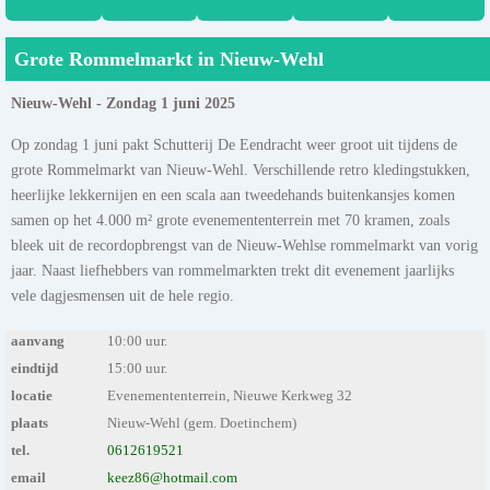
Grote Rommelmarkt in Nieuw-Wehl
Nieuw-Wehl - Zondag 1 juni 2025
Op zondag 1 juni pakt Schutterij De Eendracht weer groot uit tijdens de
grote Rommelmarkt van Nieuw-Wehl. Verschillende retro kledingstukken,
heerlijke lekkernijen en een scala aan tweedehands buitenkansjes komen
samen op het 4.000 m² grote evenemententerrein met 70 kramen, zoals
bleek uit de recordopbrengst van de Nieuw-Wehlse rommelmarkt van vorig
jaar. Naast liefhebbers van rommelmarkten trekt dit evenement jaarlijks
vele dagjesmensen uit de hele regio.
aanvang
10:00 uur.
eindtijd
15:00 uur.
locatie
Evenemententerrein, Nieuwe Kerkweg 32
plaats
Nieuw-Wehl (gem. Doetinchem)
tel.
0612619521
email
keez86@hotmail.com