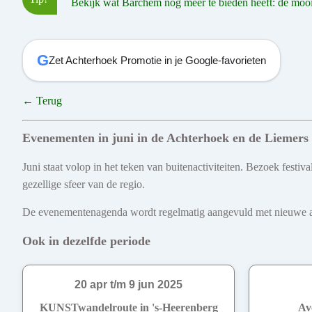
Bekijk wat Barchem nog meer te bieden heeft: de mooist
G
Zet Achterhoek Promotie in je Google-favorieten
← Terug
Evenementen in juni in de Achterhoek en de Liemers
Juni staat volop in het teken van buitenactiviteiten. Bezoek fest
gezellige sfeer van de regio.
De evenementenagenda wordt regelmatig aangevuld met nieuwe act
Ook in dezelfde periode
20 apr t/m 9 jun 2025
KUNSTwandelroute in 's-Heerenberg
Av