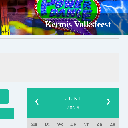
Kermis Volksfeest
JUNI
❮
❯
2025
Ma
Di
Wo
Do
Vr
Za
Zo