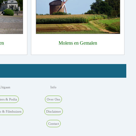
en
Molens en Gemalen
Uitgaan
Info
ters & Podia
Over Ons
p & Filmhuizen
Disclaimer
Contact