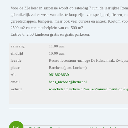
Voor de 32e keer in successie wordt op zaterdag 7 juni de jaarlijkse 
gebruikelijk zal er weer van alles te koop zijn: van speelgoed, fietsen, m
gereedschappen, tuingerei, maar ook veel curiosa en antiek. Kortom vo
2500 m2 en een meubelplein van ca. 500 m2.
Entree €. 2,50 kinderen gratis en gratis parkeren.
aanvang
11:00 uur.
eindtijd
16:00 uur.
locatie
Recreatiecentrum -manege De Heksenlaak, Zwieps
plaats
Barchem (gem. Lochem)
tel.
0618628630
email
hans_nieboer@hetnet.nl
website
www.beleefbarchem.nl/nieuws/rommelmarkt-op-7-j
Tip!