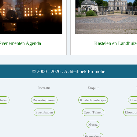
Evenementen Agenda
Kastelen en Landhuiz
© 2000 - 2026 : Achterhoek Promotie
k
Recreatie
Eropuit
teden
Recreatieplassen
Kinderboerderijen
Thea
Zwembaden
Open Tuinen
Bioscoo
Musea
Vaartochten