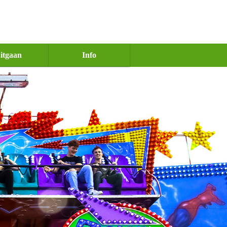
itgaan
Info