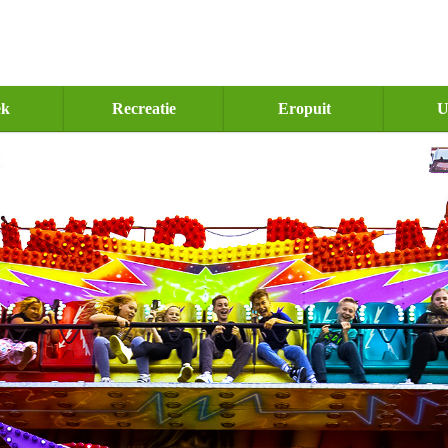
ek
Recreatie
Eropuit
U