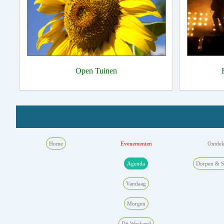
Open Tuinen
Home
Evenementen
Ontde
Agenda
Dorpen & S
Vandaag
Morgen
Dit Weekend