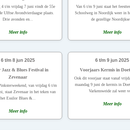
 4 t/m vrijdag 7 juni vindt de 55e
Van 6 t/m 9 juni staat het feestte
de Ulftse Avondvierdaagse plaats.
Schoolweg in Noordijk weer in h
Drie avonden en...
de gezellige Noordijkse.
Meer info
Meer info
6 t/m 8 jun 2025
6 t/m 9 jun 2025
r Jazz & Blues Festival in
Voorjaars Kermis in Doe
Zevenaar
Ook dit voorjaar staat vanaf vrijd
maandag 9 juni de kermis in Doe
Pinksterweekend, van vrijdag 6 t/m
Varkensweide zal weer vo
i, staat Zevenaar in het teken van
het Essilor Blues &...
Meer info
Meer info