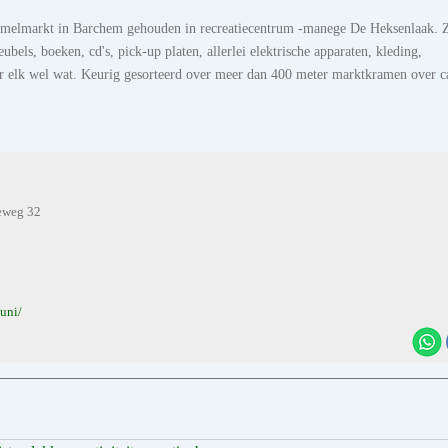
Rommelmarkt in Barchem gehouden in recreatiecentrum -manege De Heksenlaak. 
eubels, boeken, cd's, pick-up platen, allerlei elektrische apparaten, kleding,
or elk wel wat. Keurig gesorteerd over meer dan 400 meter marktkramen over c
eweg 32
uni/